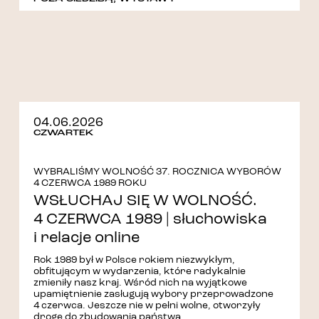
04.06.2026
CZWARTEK
WYBRALIŚMY WOLNOŚĆ 37. ROCZNICA WYBORÓW
4 CZERWCA 1989 ROKU
WSŁUCHAJ SIĘ W WOLNOŚĆ.
4 CZERWCA 1989 | słuchowiska
i relacje online
Rok 1989 był w Polsce rokiem niezwykłym,
obfitującym w wydarzenia, które radykalnie
zmieniły nasz kraj. Wśród nich na wyjątkowe
upamiętnienie zasługują wybory przeprowadzone
4 czerwca. Jeszcze nie w pełni wolne, otworzyły
drogę do zbudowania państwa...