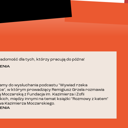
adomość dla tych, którzy pracują do późna!
ENIA
amy do wysłuchania podcastu "Wywiad rzeka
ce", w którym prowadzący Remigiusz Grzela rozmawia
ą Moczarską z Fundacja im. Kazimierza i Zofii
ich, między innymi na temat książki "Rozmowy z katem"
wa Kazimierza Moczarskiego.
ENIA