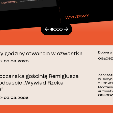
WYSTAWY
Dobra wi
 godziny otwarcia w czwartki!
OGŁOSZ
03.08.2026
O:
Zaprasz
Moczarska gościnią Remigiusza
w Jedyn
podcaście „Wywiad Rzeka
z Elżbiet
Moczarsk
e”
autorst
OGŁOSZ
03.08.2026
O: