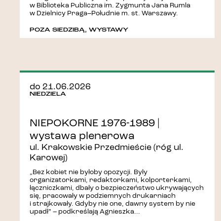
w Biblioteka Publiczna im. Zygmunta Jana Rumla
w Dzielnicy Praga–Południe m. st. Warszawy.
POZA SIEDZIBĄ
,
WYSTAWY
do 21.06.2026
NIEDZIELA
NIEPOKORNE 1976-1989 |
wystawa plenerowa
ul. Krakowskie Przedmieście (róg ul.
Karowej)
„Bez kobiet nie byłoby opozycji. Były
organizatorkami, redaktorkami, kolporterkami,
łączniczkami, dbały o bezpieczeństwo ukrywających
się, pracowały w podziemnych drukarniach
i strajkowały. Gdyby nie one, dawny system by nie
upadł” – podkreślają Agnieszka...