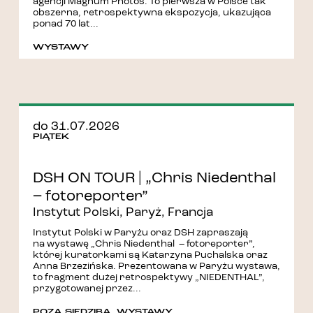
agencji Magnum Photos. To pierwsza w Polsce tak
obszerna, retrospektywna ekspozycja, ukazująca
ponad 70 lat...
WYSTAWY
do 31.07.2026
PIĄTEK
DSH ON TOUR | „Chris Niedenthal
– fotoreporter”
Instytut Polski, Paryż, Francja
Instytut Polski w Paryżu oraz DSH zapraszają
na wystawę „Chris Niedenthal – fotoreporter”,
której kuratorkami są Katarzyna Puchalska oraz
Anna Brzezińska. Prezentowana w Paryżu wystawa,
to fragment dużej retrospektywy „NIEDENTHAL”,
przygotowanej przez...
POZA SIEDZIBĄ
,
WYSTAWY