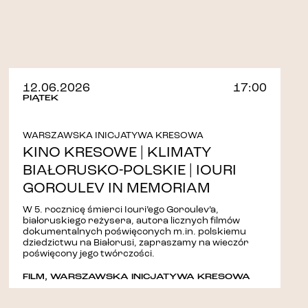
12.06.2026
17:00
PIĄTEK
WARSZAWSKA INICJATYWA KRESOWA
KINO KRESOWE | KLIMATY
BIAŁORUSKO-POLSKIE | IOURI
GOROULEV IN MEMORIAM
W 5. rocznicę śmierci Iouri’ego Goroulev’a,
białoruskiego reżysera, autora licznych filmów
dokumentalnych poświęconych m.in. polskiemu
dziedzictwu na Białorusi, zapraszamy na wieczór
poświęcony jego twórczości.
FILM
,
WARSZAWSKA INICJATYWA KRESOWA