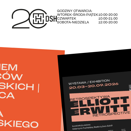
GODZINY OTWARCIA:
WTOREK-ŚRODA-PIĄTEK
10:00-20:00
CZWARTEK
10:00-21:00
SOBOTA-NIEDZIELA
12:00-20:00
W
W
EGO