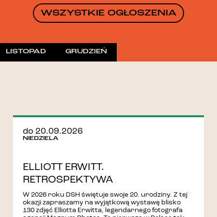
WSZYSTKIE OGŁOSZENIA
LISTOPAD
GRUDZIEŃ
do 20.09.2026
NIEDZIELA
ELLIOTT ERWITT.
RETROSPEKTYWA
W 2026 roku DSH świętuje swoje 20. urodziny. Z tej
okazji zapraszamy na wyjątkową wystawę blisko
130 zdjęć Elliotta Erwitta, legendarnego fotografa