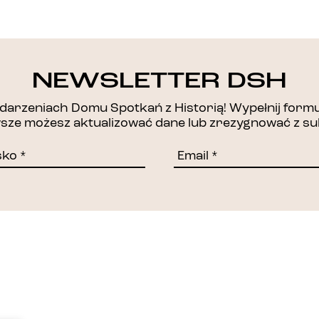
DZIĘKUJEMY!
NEWSLETTER DSH
arzeniach Domu Spotkań z Historią! Wypełnij formul
awsze możesz aktualizować dane lub zrezygnować z su