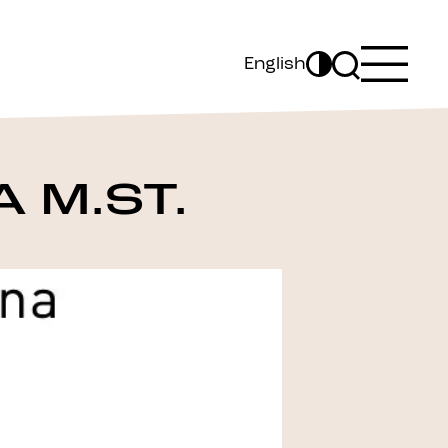
English
 M.ST.