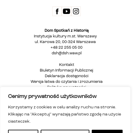
Dom Spotkań z Historią
Instytucja kultury m.st. Warszawy
ul. Karowa 20, 00-324 Warszawa
+48 22 255 05 00
dsh@dsh.waw.pl
Kontakt
Biuletyn Informacji Publicznej
Deklaracja dostępności
Wersja łatwa do czytania i zrozumienia
Polityka prywatności
Informacja dla osób głuchych i niesłyszących
Cenimy prywatność użytkowników
Mapa strony
Korzystamy z cookies w celu analizy ruchu na stronie.
Klikając na "Akceptuj" wyrażają państwo zgodę na użycie
ciasteczek.