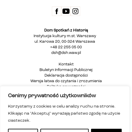
Dom Spotkań z Historią
Instytucja kultury m.st. Warszawy
ul. Karowa 20, 00-324 Warszawa
+48 22 255 05 00
dsh@dsh.waw.pl
Kontakt
Biuletyn Informacji Publicznej
Deklaracja dostępności
Wersja łatwa do czytania i zrozumienia
Polityka prywatności
Informacja dla osób głuchych i niesłyszących
Cenimy prywatność użytkowników
Mapa strony
Korzystamy z cookies w celu analizy ruchu na stronie.
Klikając na "Akceptuj" wyrażają państwo zgodę na użycie
ciasteczek.