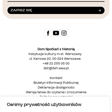
ZAPISZ SIĘ
Dom Spotkań z Historią
Instytucja kultury m.st. Warszawy
ul. Karowa 20, 00-324 Warszawa
+48 22 255 05 00
dsh@dsh.waw.pl
Kontakt
Biuletyn Informacji Publicznej
Deklaracja dostępności
Wersja łatwa do czytania i zrozumienia
Polityka prywatności
Informacja dla osób głuchych i niesłyszących
Cenimy prywatność użytkowników
Mapa strony