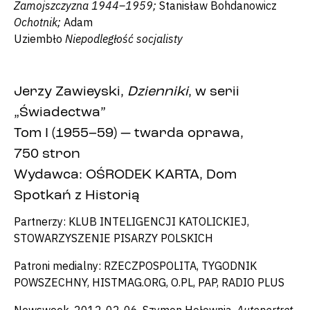
Zamojszczyzna 1944–1959;
Stanisław Bohdanowicz
Ochotnik;
Adam
Uziembło
Niepodległość socjalisty
Jerzy Zawieyski,
Dzienniki
, w serii
„Świadectwa”
Tom I (1955–59) — twarda oprawa,
750 stron
Wydawca: OŚRODEK KARTA, Dom
Spotkań z Historią
Partnerzy: KLUB INTELIGENCJI KATOLICKIEJ,
STOWARZYSZENIE PISARZY POLSKICH
Patroni medialny: RZECZPOSPOLITA, TYGODNIK
POWSZECHNY, HISTMAG.ORG, O.PL, PAP, RADIO PLUS
Newsweek, 2012-02-06, Szymon Hołownia,
Autoportret