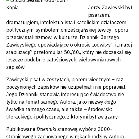
Jerzy Zawieyski był
pisarzem,
dramaturgiem, intelektualistą i katolickim działaczem
politycznym, symbolem chrześcijańskiej lewicy i oporu
przeciw stalinizmowi w kulturze. Dzienniki Jerzego
Zawieyskiego opowiadające o okresie „odwilży” i „małej
stabilizacji” przełomu lat 50./60., który nie doczekał się
jeszcze podobnie całościowych, wielowymiarowych
zapisów.
Zawieyski pisał w zeszytach, piórem wiecznym – raz
poczynionych zapisków nie uzupełniał i nie poprawiał.
Jego Dzienniki stanowią interesujące świadectwo nie
tylko na temat samego Autora, jako niezwykłego
świadka tamtego czasu, ale także – środowisk:
literackiego i politycznego, z którymi był związany.
Publikowane
Dzienniki
stanowią wybór z 3000-
stronicowego zachowanego w rękach rodziny Autora