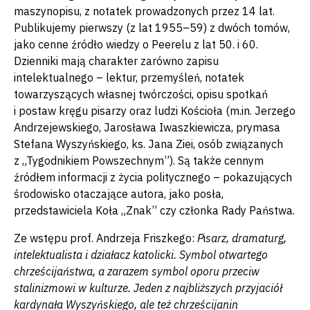
maszynopisu, z notatek prowadzonych przez 14 lat.
Publikujemy pierwszy (z lat 1955–59) z dwóch tomów,
jako cenne źródło wiedzy o Peerelu z lat 50. i 60.
Dzienniki mają charakter zarówno zapisu
intelektualnego – lektur, przemyśleń, notatek
towarzyszących własnej twórczości, opisu spotkań
i postaw kręgu pisarzy oraz ludzi Kościoła (m.in. Jerzego
Andrzejewskiego, Jarosława Iwaszkiewicza, prymasa
Stefana Wyszyńskiego, ks. Jana Ziei, osób związanych
z „Tygodnikiem Powszechnym”). Są także cennym
źródłem informacji z życia politycznego – pokazujących
środowisko otaczające autora, jako posła,
przedstawiciela Koła „Znak” czy członka Rady Państwa.
Ze wstępu prof. Andrzeja Friszkego:
P
i
sarz, dramaturg,
intelektualista i działacz katolicki. Symbol otwartego
chrześcijaństwa, a zarazem symbol oporu przeciw
stalinizmowi w kulturze. Jeden z najbliższych przyjaciół
kardynała Wyszyńskiego, ale też chrześcijanin