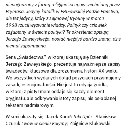
niepogodzony z formą religijności upowszechnianą przez
Prymasa. Jedyny katolik w PRL-owskiej Radzie Państwa,
ale też jedyny, który z sejmowej trybuny w marcu
1968 rzucił wyzwanie władzy. Polityk czy człowiek
zagubiony w świecie polityki? Te określenia opisują
Jerzego Zawieyskiego, postać niegdyś bardzo znaną, dziś
niemal zapomnianą.
Seria „Świadectwa”, w której ukazują się Dzienniki
Jerzego Zawieyskiego, prezentuje najważniejsze zapisy
świadectw, kluczowe dla zrozumienia historii XX wieku.
We wszystkich wydanych dotąd pozycjach przyjmujemy
zasadę esencjonalności. Nie jest to edycja źródła,
w której z pietyzmem oddaje się każdy element
oryginału, ale odkrywanie istoty zapisu, nie osłabianej
tekstem nadmiarowym.
W serii ukazały się: Jacek Kuroń
Taki Upór
; Stanisław
Czuruk
Lwów w cieniu Kołymy;
Zbigniew Klukowski