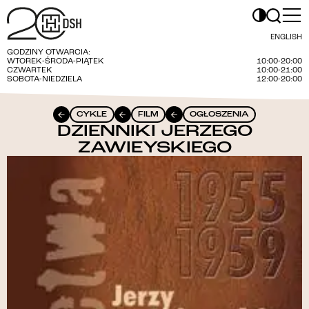
ENGLISH
GODZINY OTWARCIA:
WTOREK-ŚRODA-PIĄTEK
10:00-20:00
CZWARTEK
10:00-21:00
SOBOTA-NIEDZIELA
12:00-20:00
CYKLE
FILM
OGŁOSZENIA
DZIENNIKI JERZEGO
ZAWIEYSKIEGO