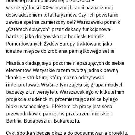
bolesnej i skomplikowanej przeszłości –
w szczególności XX-wiecznej historii naznaczonej
doświadczeniem totalitaryzmów. Czy ich powstanie
zawsze spełnia zamierzony cel? Warszawski pomnik
„Czterech śpiących” przez dekady funkcjonował
bardziej jako drogowskaz, a berliński Pomnik
Pomordowanych Żydów Europy traktowano jako
idealne miejsce do zrobienia pamiątkowego selfie.
Miasta składają się z pozornie niepasujących do siebie
elementów. Wszystkie razem tworzą jednak pewną
tkankę – strukturę, którą można odczytywać
i interpretować. Właśnie tym zajęła się grupa młodych
badaczy z Uniwersytetu Warszawskiego w kilkuletnim
projekcie studenckim, przemierzając stolice byłego
bloku wschodniego. Efektem ich pracy jest seria
przewodników o pamięci w przestrzeni miejskiej:
Berlina, Budapesztu i Bukaresztu.
Cykl spotkań będzie okazją do podsumowania projektu,