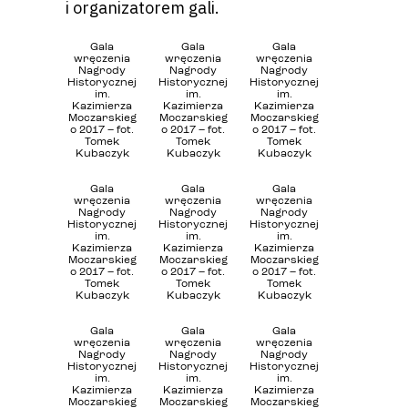
i organizatorem gali.
Gala
Gala
Gala
wręczenia
wręczenia
wręczenia
Nagrody
Nagrody
Nagrody
Historycznej
Historycznej
Historycznej
im.
im.
im.
Kazimierza
Kazimierza
Kazimierza
Moczarskieg
Moczarskieg
Moczarskieg
o 2017 – fot.
o 2017 – fot.
o 2017 – fot.
Tomek
Tomek
Tomek
Kubaczyk
Kubaczyk
Kubaczyk
Gala
Gala
Gala
wręczenia
wręczenia
wręczenia
Nagrody
Nagrody
Nagrody
Historycznej
Historycznej
Historycznej
im.
im.
im.
Kazimierza
Kazimierza
Kazimierza
Moczarskieg
Moczarskieg
Moczarskieg
o 2017 – fot.
o 2017 – fot.
o 2017 – fot.
Tomek
Tomek
Tomek
Kubaczyk
Kubaczyk
Kubaczyk
Gala
Gala
Gala
wręczenia
wręczenia
wręczenia
Nagrody
Nagrody
Nagrody
Historycznej
Historycznej
Historycznej
im.
im.
im.
Kazimierza
Kazimierza
Kazimierza
Moczarskieg
Moczarskieg
Moczarskieg