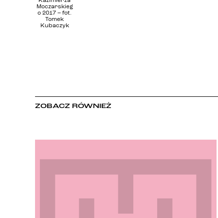
Kazimierza
Moczarskieg
o 2017 – fot.
Tomek
Kubaczyk
ZOBACZ RÓWNIEŻ