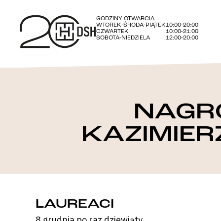
GODZINY OTWARCIA:
WTOREK-ŚRODA-PIĄTEK
10:00-20:00
CZWARTEK
10:00-21:00
SOBOTA-NIEDZIELA
12:00-20:00
NAGRO
KAZIMIER
LAUREACI
8 grudnia po raz dziewiąty