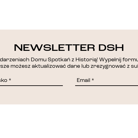
DZIĘKUJEMY!
NEWSLETTER DSH
arzeniach Domu Spotkań z Historią! Wypełnij formul
awsze możesz aktualizować dane lub zrezygnować z su