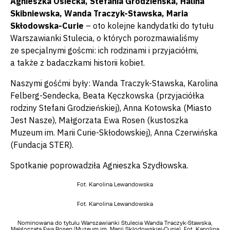
Agnieszka Osiecka, Stefania Grodzieńska, Halina
Skibniewska, Wanda Traczyk-Stawska, Maria
Skłodowska-Curie
– oto kolejne kandydatki do tytułu
Warszawianki Stulecia, o których porozmawialiśmy
ze specjalnymi goścmi: ich rodzinami i przyjaciółmi,
a także z badaczkami historii kobiet.
Naszymi gośćmi były: Wanda Traczyk-Stawska, Karolina
Felberg-Sendecka, Beata Kęczkowska (przyjaciółka
rodziny Stefani Grodzieńskiej), Anna Kotowska (Miasto
Jest Nasze), Małgorzata Ewa Rosen (kustoszka
Muzeum im. Marii Curie-Skłodowskiej), Anna Czerwińska
(Fundacja STER).
Spotkanie poprowadziła Agnieszka Szydłowska.
Fot. Karolina Lewandowska
Fot. Karolina Lewandowska
Nominowana do tytułu Warszawianki Stulecia Wanda Traczyk-Stawska,
Małgorzata Ewa Rosen (Muzeum im. Marii Skłodowskiej-Curie). Fot. Karolina