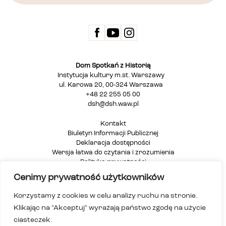
Dom Spotkań z Historią
Instytucja kultury m.st. Warszawy
ul. Karowa 20, 00-324 Warszawa
+48 22 255 05 00
dsh@dsh.waw.pl
Kontakt
Biuletyn Informacji Publicznej
Deklaracja dostępności
Wersja łatwa do czytania i zrozumienia
Polityka prywatności
Informacja dla osób głuchych i niesłyszących
Cenimy prywatność użytkowników
Mapa strony
Korzystamy z cookies w celu analizy ruchu na stronie.
Klikając na "Akceptuj" wyrażają państwo zgodę na użycie
ciasteczek.