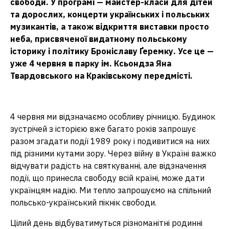
свободи. У програмі — майстер-класи для дітей
та дорослих, концерти українських і польських
музикантів, а також відкриття виставки просто
неба, присвяченої видатному польському
історику і політику Броніславу Ґеремку. Усе це —
уже 4 червня в парку ім. Ксьондза Яна
Твардовського на Краківському передмісті.
4 червня ми відзначаємо особливу річницю. Будинок
зустрічей з історією вже багато років запрошує
разом згадати події 1989 року і подивитися на них
під різними кутами зору. Через війну в Україні важко
відчувати радість на святкуванні, але відзначення
події, що принесла свободу всій країні, може дати
українцям надію. Ми тепло запрошуємо на спільний
польсько-український пікнік свободи.
Цілий день відбуватимуться різноманітні родинні