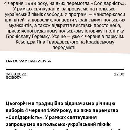
4 червня 1989 року, на яких перемогла «Солідарність».
У рамках святкування запрошуємо на польсько-
український пікнік свободи. У програмі — майстер-класи
для дітей та дорослих, концерти українських і польських
музикантів, а також відкриття виставки просто неба,
присвяченої видатному польському історику і політику
Броніславу Ґеремку. Усе це — уже 4 червня в парку ім.
Ксьондза Яна Твардовського на Краківському
передмісті.
DATA WYDARZENIA
04.06.2022
12:00
SOBOTA
Цьогоріч ми традиційно відзначаємо річницю
виборів 4 червня 1989 року, на яких перемогла
«Солідарність». У рамках святкування
запрошуємо на польсько-український пікнік