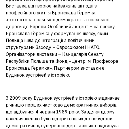
Виставка відтворює найважливіші події з
професійного життя Броніслава Ґеремка –
архітектора польської демократії та польської
дороги до Європи. Особливий акцент – на внеску
Броніслава Ґеремка у формування шляху, яким
Польща ішла до інтеграції з політичними
структурами Заходу – Євросоюзом і НАТО.
Організатори виставки – Канцелярія Сенату
Республіки Польща та Фонд «Центр ім. Професора
Броніслава Ґеремка». Партнером виставки є
Будинок зустрічей з історією.
З 2009 року Будинок зустрічей з історією відзначає
річницю перших частково демократичних виборів,
що відбулися 4 червня 1989 року. Завдяки цьому
волевиявленню було відкрито шлях до побудови
демократичної, суверенної держави, яка відкинула