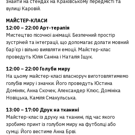
знайти на стендах на Краківському передмісті та
вулиці Каровій.
МАЙСТЕР-КЛАСИ
12:00 – 22:00 Арт-терапія
Мистецтво пісочної анімації. Безпечний простір
зустрічей та інтеграції, що допомагає долати мовний
бар’єр і вільно виявляти емоції. Майстер-клас
проведуть Юлія Саніна і Наталія Іщук.
12:00 – 22:00 Голуби миру
На цьому майстер-класі власноруч виготовлятимемо
голубів миру і значки. Його проведуть Юстина
Доміняк, Анна Скочек, Александер Клюс, Домініка
Новіцька, Каміля Смакульська.
13:00 – 17:00 Друк на тканині
Майстер-клас із друку на тканині, під час якого
зробимо принт із голубом миру на футболці або
сумці. Його вестиме Анна Брві.