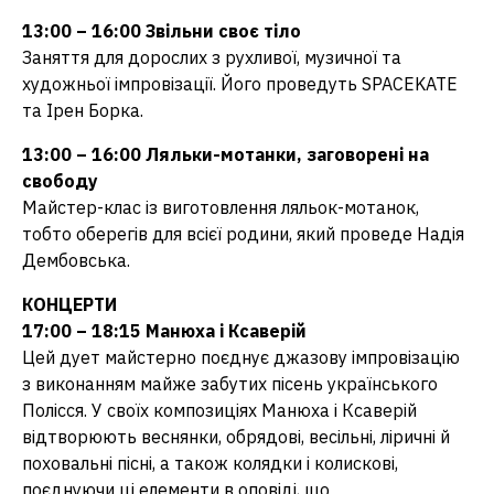
13:00 – 16:00 Звільни своє тіло
Заняття для дорослих з рухливої, музичної та
художньої імпровізації. Його проведуть SPACEKATE
та Ірен Борка.
13:00 – 16:00 Ляльки-мотанки, заговорені на
свободу
Майстер-клас із виготовлення ляльок-мотанок,
тобто оберегів для всієї родини, який проведе Надія
Дембовська.
КОНЦЕРТИ
17:00 – 18:15 Манюха і Ксаверій
Цей дует майстерно поєднує джазову імпровізацію
з виконанням майже забутих пісень українського
Полісся. У своїх композиціях Манюха і Ксаверій
відтворюють веснянки, обрядові, весільні, ліричні й
поховальні пісні, а також колядки і колискові,
поєднуючи ці елементи в оповіді, що