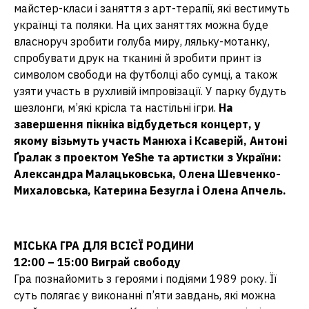
майстер-класи і заняття з арт-терапії, які вестимуть
українці та поляки. На цих заняттях можна буде
власноруч зробити голуба миру, ляльку-мотанку,
спробувати друк на тканині й зробити принт із
символом свободи на футболці або сумці, а також
узяти участь в рухливій імпровізації. У парку будуть
шезлонги, м’які крісла та настільні ігри.
На
завершення пікніка відбудеться концерт, у
якому візьмуть участь Манюха і Ксаверій, Антоні
Ґралак з проектом YeShe та артистки з України:
Александра Малацьковська, Олена Шевченко-
Михаловська, Катерина Безугла і Олена Апчель.
МІСЬКА ГРА ДЛЯ ВСІЄЇ РОДИНИ
12:00 – 15:00
Виграй свободу
Гра познайомить з героями і подіями 1989 року. Її
суть полягає у виконанні п’яти завдань, які можна