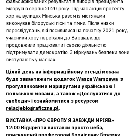
фальсифікованих результатів виборів президента
Білорусі в серпні 2020 року. Під час акцій протесту
хор на вулицях Мінська разом із містянами
виконував білоруські пісні та гімни. Після низки
переслідувань, які посилилися на початку 2021 року,
учасники хору переїхали до Варшави, де
продовжили працювати і своєю діяльністю
підтримувати демократію. З міркувань безпеки вони
виступають у масках.
Цілий день на інформаційному стенді можна
буде завантажити додаток
Wasza Warszawa
з
прогулянковими маршрутами українською і
польською мовами, а також «Дослухатися до
свободи» і ознайомитися з ресурсом
relacjebiograficzne.pl
.
ВИСТАВКА «ПРО ЄВРОПУ Я ЗАВЖДИ МРІЯВ»
12:00 Відкриття виставки просто неба,
присвяченої професорові Броніславу Ґеремку