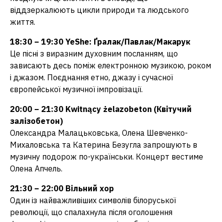
віддзеркалюють цикли природи та людського
життя.
18:30 – 19:30 YeShe: Ґралак/Павлак/Макарук
Це пісні з виразним духовним посланням, що
зависають десь поміж електронною музикою, роком
і джазом. Поєднання етно, джазу і сучасної
європейської музичної імпровізації.
20:00 – 21:30 Kwitnący żelazobeton (Квітучий
залізобетон)
Олександра Малацьковська, Олена Шевченко-
Михаловська та Катерина Безугла запрошують в
музичну подорож по-українськи. Концерт вестиме
Олена Апчель.
21:30 – 22:00 Вільний хор
Один із найважливіших символів білоруської
революції, що спалахнула після оголошення