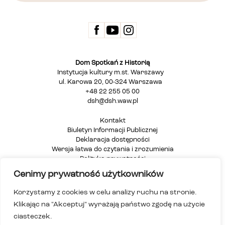
Dom Spotkań z Historią
Instytucja kultury m.st. Warszawy
ul. Karowa 20, 00-324 Warszawa
+48 22 255 05 00
dsh@dsh.waw.pl
Kontakt
Biuletyn Informacji Publicznej
Deklaracja dostępności
Wersja łatwa do czytania i zrozumienia
Polityka prywatności
Informacja dla osób głuchych i niesłyszących
Cenimy prywatność użytkowników
Mapa strony
Korzystamy z cookies w celu analizy ruchu na stronie.
Klikając na "Akceptuj" wyrażają państwo zgodę na użycie
ciasteczek.