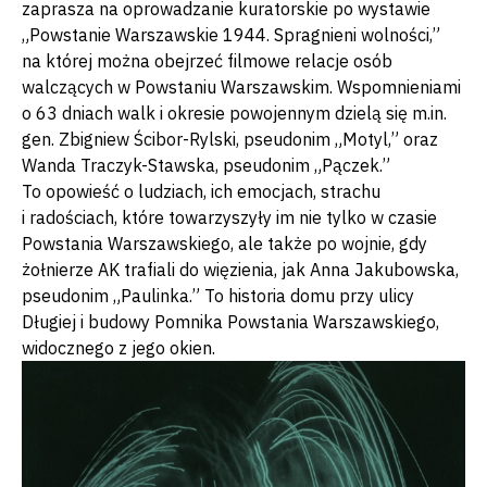
zaprasza na oprowadzanie kuratorskie po wystawie
„Powstanie Warszawskie 1944. Spragnieni wolności,”
na której można obejrzeć filmowe relacje osób
walczących w Powstaniu Warszawskim. Wspomnieniami
o 63 dniach walk i okresie powojennym dzielą się m.in.
gen. Zbigniew Ścibor-Rylski, pseudonim „Motyl,” oraz
Wanda Traczyk-Stawska, pseudonim „Pączek.”
To opowieść o ludziach, ich emocjach, strachu
i radościach, które towarzyszyły im nie tylko w czasie
Powstania Warszawskiego, ale także po wojnie, gdy
żołnierze AK trafiali do więzienia, jak Anna Jakubowska,
pseudonim „Paulinka.” To historia domu przy ulicy
Długiej i budowy Pomnika Powstania Warszawskiego,
widocznego z jego okien.