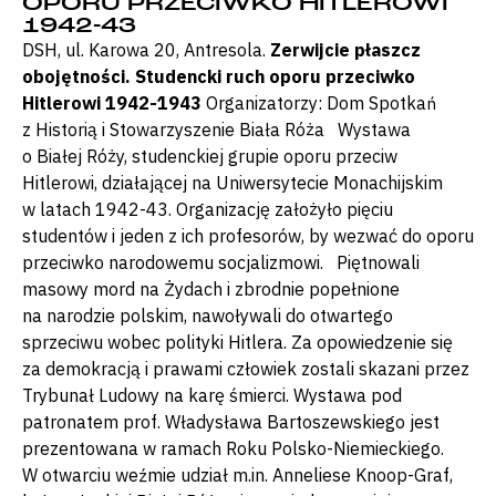
OPORU PRZECIWKO HITLEROWI
1942-43
DSH, ul. Karowa 20, Antresola.
Zerwijcie płaszcz
obojętności. Studencki ruch oporu przeciwko
Hitlerowi 1942-1943
Organizatorzy: Dom Spotkań
z Historią i Stowarzyszenie Biała Róża Wystawa
o Białej Róży, studenckiej grupie oporu przeciw
Hitlerowi, działającej na Uniwersytecie Monachijskim
w latach 1942-43. Organizację założyło pięciu
studentów i jeden z ich profesorów, by wezwać do oporu
przeciwko narodowemu socjalizmowi. Piętnowali
masowy mord na Żydach i zbrodnie popełnione
na narodzie polskim, nawoływali do otwartego
sprzeciwu wobec polityki Hitlera. Za opowiedzenie się
za demokracją i prawami człowiek zostali skazani przez
Trybunał Ludowy na karę śmierci. Wystawa pod
patronatem prof. Władysława Bartoszewskiego jest
prezentowana w ramach Roku Polsko-Niemieckiego.
W otwarciu weźmie udział m.in. Anneliese Knoop-Graf,