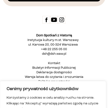
Dom Spotkań z Historią
Instytucja kultury m.st. Warszawy
ul. Karowa 20, 00-324 Warszawa
+48 22 255 05 00
dsh@dsh.waw.pl
Kontakt
Biuletyn Informacji Publicznej
Deklaracja dostępności
Wersja łatwa do czytania i zrozumienia
Polityka prywatności
Informacja dla osób głuchych i niesłyszących
Cenimy prywatność użytkowników
Mapa strony
Korzystamy z cookies w celu analizy ruchu na stronie.
Klikając na "Akceptuj" wyrażają państwo zgodę na użycie