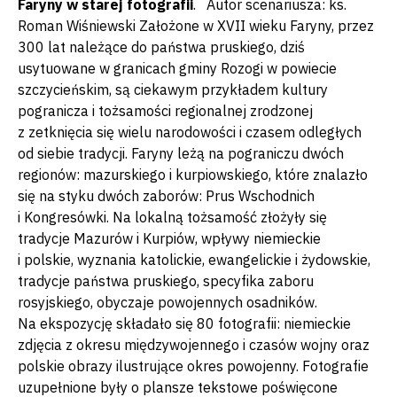
Faryny w starej fotografii
. Autor scenariusza: ks.
Roman Wiśniewski Założone w XVII wieku Faryny, przez
300 lat należące do państwa pruskiego, dziś
usytuowane w granicach gminy Rozogi w powiecie
szczycieńskim, są ciekawym przykładem kultury
pogranicza i tożsamości regionalnej zrodzonej
z zetknięcia się wielu narodowości i czasem odległych
od siebie tradycji. Faryny leżą na pograniczu dwóch
regionów: mazurskiego i kurpiowskiego, które znalazło
się na styku dwóch zaborów: Prus Wschodnich
i Kongresówki. Na lokalną tożsamość złożyły się
tradycje Mazurów i Kurpiów, wpływy niemieckie
i polskie, wyznania katolickie, ewangelickie i żydowskie,
tradycje państwa pruskiego, specyfika zaboru
rosyjskiego, obyczaje powojennych osadników.
Na ekspozycję składało się 80 fotografii: niemieckie
zdjęcia z okresu międzywojennego i czasów wojny oraz
polskie obrazy ilustrujące okres powojenny. Fotografie
uzupełnione były o plansze tekstowe poświęcone