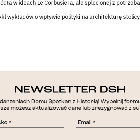
ródła w ideach Le Corbusiera, ale splecionej z potrz
ykl wykładów o wpływie polityki na architekturę stolic
DZIĘKUJEMY!
NEWSLETTER DSH
arzeniach Domu Spotkań z Historią! Wypełnij formul
awsze możesz aktualizować dane lub zrezygnować z su