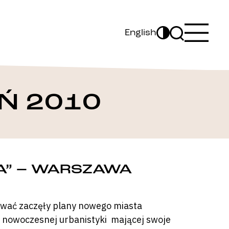
English
Ń 2010
A” – WARSZAWA
awać zaczęły plany nowego miasta
 nowoczesnej urbanistyki mającej swoje