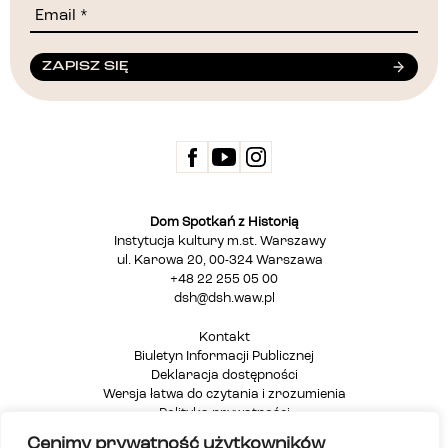
ZAPISZ SIĘ
Dom Spotkań z Historią
Instytucja kultury m.st. Warszawy
ul. Karowa 20, 00-324 Warszawa
+48 22 255 05 00
dsh@dsh.waw.pl
Kontakt
Biuletyn Informacji Publicznej
Deklaracja dostępności
Wersja łatwa do czytania i zrozumienia
Polityka prywatności
Informacja dla osób głuchych i niesłyszących
Cenimy prywatność użytkowników