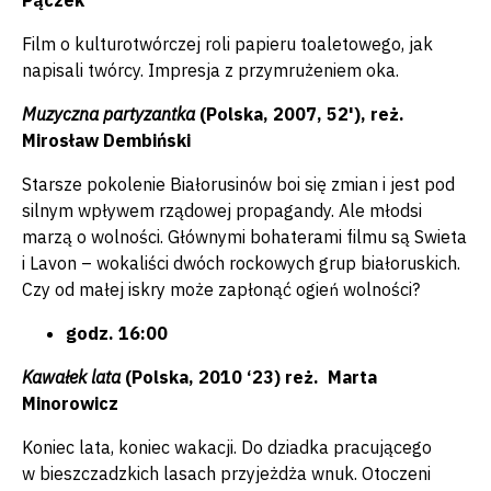
Pączek
Film o kulturotwórczej roli papieru toaletowego, jak
napisali twórcy. Impresja z przymrużeniem oka.
Muzyczna partyzantka
(Polska, 2007, 52'), reż.
Mirosław Dembiński
Starsze pokolenie Białorusinów boi się zmian i jest pod
silnym wpływem rządowej propagandy. Ale młodsi
marzą o wolności. Głównymi bohaterami filmu są Swieta
i Lavon – wokaliści dwóch rockowych grup białoruskich.
Czy od małej iskry może zapłonąć ogień wolności?
godz. 16:00
Kawałek lata
(Polska, 2010 ‘23) reż. Marta
Minorowicz
Koniec lata, koniec wakacji. Do dziadka pracującego
w bieszczadzkich lasach przyjeżdża wnuk. Otoczeni