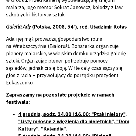
w Gródku. Przed kamerą wypowiadają się znajomi
malarza, jego mentor Sokrat Janowicz, koledzy z ław
szkolnych i historycy sztuki.
Galeria Ady
(Polska, 2008, 54'), reż. Uładzimir Kołas
Ada i jej mąż prowadzą gospodarstwo rolne
na Witebszczyźnie (Białoruś). Bohaterka organizuje
plenery malarskie, w wiejskim domku urządziła galerię
sztuki. Organizując plener, potrzebuje pomocy
sąsiadów, jednak ci się boją. W tle cały czas sączy się
głos z radia – przywołujący do porządku prezydent
Łukaszenko.
Zapraszamy na pozostałe projekcie w ramach
festiwalu:
4 grudnia, godz. 14.00 i 16.00: "Ptaki nieloty",
"Listy miłosne z więzienia dla nieletnich", "Dom
Kultury", "Kalandia".