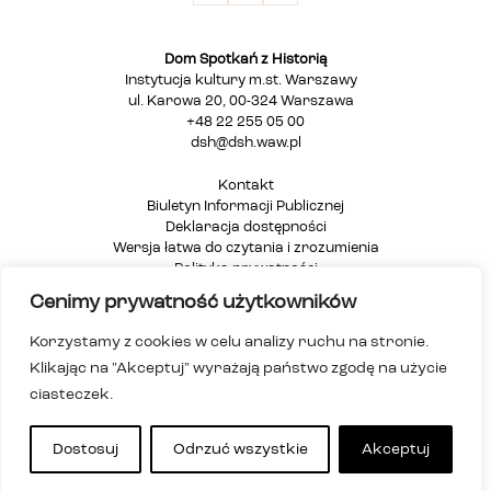
Dom Spotkań z Historią
Instytucja kultury m.st. Warszawy
ul. Karowa 20, 00-324 Warszawa
+48 22 255 05 00
dsh@dsh.waw.pl
Kontakt
Biuletyn Informacji Publicznej
Deklaracja dostępności
Wersja łatwa do czytania i zrozumienia
Polityka prywatności
Informacja dla osób głuchych i niesłyszących
Cenimy prywatność użytkowników
Mapa strony
Korzystamy z cookies w celu analizy ruchu na stronie.
Klikając na "Akceptuj" wyrażają państwo zgodę na użycie
ciasteczek.
Dostosuj
Odrzuć wszystkie
Akceptuj