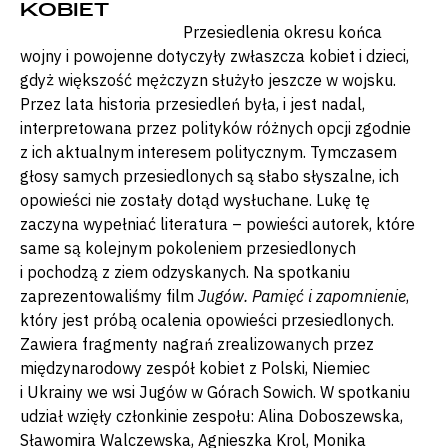
KOBIET
Przesiedlenia okresu końca
wojny i powojenne dotyczyły zwłaszcza kobiet i dzieci,
gdyż większość mężczyzn służyło jeszcze w wojsku.
Przez lata historia przesiedleń była, i jest nadal,
interpretowana przez polityków różnych opcji zgodnie
z ich aktualnym interesem politycznym. Tymczasem
głosy samych przesiedlonych są słabo słyszalne, ich
opowieści nie zostały dotąd wysłuchane. Lukę tę
zaczyna wypełniać literatura – powieści autorek, które
same są kolejnym pokoleniem przesiedlonych
i pochodzą z ziem odzyskanych. Na spotkaniu
zaprezentowaliśmy film
Jugów. Pamięć i zapomnienie
,
który jest próbą ocalenia opowieści przesiedlonych.
Zawiera fragmenty nagrań zrealizowanych przez
międzynarodowy zespół kobiet z Polski, Niemiec
i Ukrainy we wsi Jugów w Górach Sowich. W spotkaniu
udział wzięły członkinie zespołu: Alina Doboszewska,
Sławomira Walczewska, Agnieszka Krol, Monika