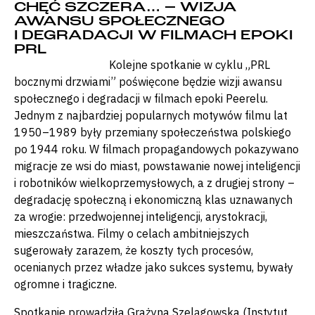
CHĘĆ SZCZERA… – WIZJA
AWANSU SPOŁECZNEGO
I DEGRADACJI W FILMACH EPOKI
PRL
Kolejne spotkanie w cyklu „PRL
bocznymi drzwiami” poświęcone będzie wizji awansu
społecznego i degradacji w filmach epoki Peerelu.
Jednym z najbardziej popularnych motywów filmu lat
1950–1989 były przemiany społeczeństwa polskiego
po 1944 roku. W filmach propagandowych pokazywano
migracje ze wsi do miast, powstawanie nowej inteligencji
i robotników wielkoprzemysłowych, a z drugiej strony –
degradację społeczną i ekonomiczną klas uznawanych
za wrogie: przedwojennej inteligencji, arystokracji,
mieszczaństwa. Filmy o celach ambitniejszych
sugerowały zarazem, że koszty tych procesów,
ocenianych przez władze jako sukces systemu, bywały
ogromne i tragiczne.
Spotkanie prowadziła Grażyna Szelągowska (Instytut