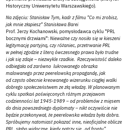
Historyczny Uniwersytetu Warszawskiego).
Na zdjęciu: Stanisław Tym, kadr z filmu "Co mi zrobisz,
jak mnie złapiesz" Stanisława Barei
Prof. Jerzy Kochanowski, pomysłodawca cyklu "PRL
bocznymi drzwiami":
Nieważne czy nosiło się w kieszeni
legitymację partyjną, czy różaniec, przetrwanie PRL
w pełnej zgodzie z literą ówczesnego prawa było trudne
i jak się zdaje – niezwykle rzadkie. Rzeczywistość daleko
odbiegała od zarówno lukrowanego obrazka
malowanego przez peerelowską propagandę, jak
od często obecnie kreowanego wizerunku ciągłej walki
dobrego społeczeństwem ze złą władzę. W planowanym
cyklu spotkań poświęconych różnym przejawom
codzienności lat 1945-1989 – od problemów z mięsem
do dnia powszedniego dyplomaty – nikt oczywiście nie
będzie przekonywał, że peerelowska władza była dobra.
Spróbujemy natomiast pokazać inne, nieoficjalne oblicze
PRL, słabo widoczne, kiedy patrzy się „od frontu”.