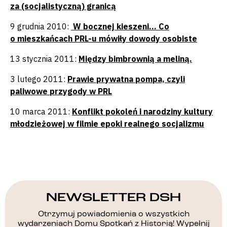
za (socjalistyczną) granicą
9 grudnia 2010:
W bocznej kieszeni… Co
o mieszkańcach PRL-u mówiły dowody osobiste
13 stycznia 2011:
Między bimbrownią a meliną.
3 lutego 2011:
Prawie prywatna pompa, czyli
paliwowe przygody w PRL
10 marca 2011:
Konflikt pokoleń i narodziny kultury
młodzieżowej w filmie epoki realnego socjalizmu
NEWSLETTER DSH
Otrzymuj powiadomienia o wszystkich
wydarzeniach Domu Spotkań z Historią! Wypełnij