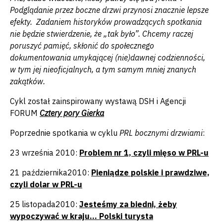
Podglądanie przez boczne drzwi przynosi znacznie lepsze
efekty. Zadaniem historyków prowadzących spotkania
nie będzie stwierdzenie, że „tak było”. Chcemy raczej
poruszyć pamięć, skłonić do społecznego
dokumentowania umykającej (nie)dawnej codzienności,
w tym jej nieoficjalnych, a tym samym mniej znanych
zakątków.
Cykl został zainspirowany wystawą DSH i Agencji
FORUM
Cztery pory Gierka
Poprzednie spotkania w cyklu
PRL bocznymi drzwiami
:
23 września 2010:
Problem nr 1, czyli mięso w PRL-u
21 października2010:
Pieniądze polskie i prawdziwe,
czyli dolar w PRL-u
25 listopada2010:
Je
steśmy za biedni, żeby
wypoczywać w kraju… Polski turysta