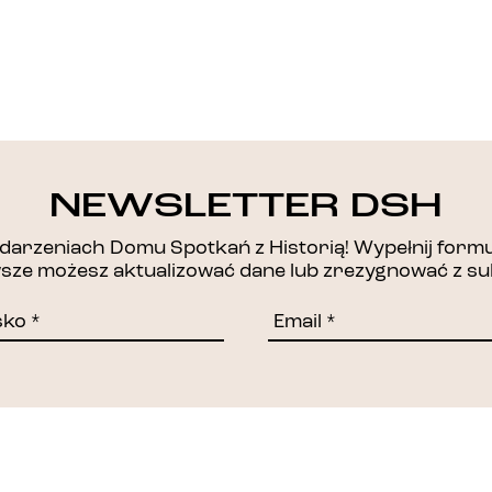
DZIĘKUJEMY!
NEWSLETTER DSH
arzeniach Domu Spotkań z Historią! Wypełnij formul
awsze możesz aktualizować dane lub zrezygnować z su