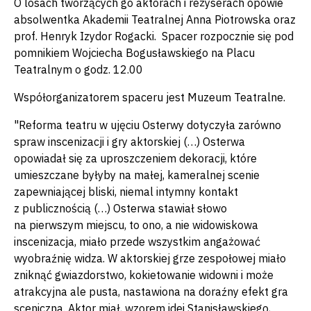
O losach tworzących go aktorach i reżyserach opowie
absolwentka Akademii Teatralnej Anna Piotrowska oraz
prof. Henryk Izydor Rogacki. Spacer rozpocznie się pod
pomnikiem Wojciecha Bogusławskiego na Placu
Teatralnym o godz. 12.00
Współorganizatorem spaceru jest Muzeum Teatralne.
"Reforma teatru w ujęciu Osterwy dotyczyła zarówno
spraw inscenizacji i gry aktorskiej (…) Osterwa
opowiadał się za uproszczeniem dekoracji, które
umieszczane byłyby na małej, kameralnej scenie
zapewniającej bliski, niemal intymny kontakt
z publicznością (…) Osterwa stawiał słowo
na pierwszym miejscu, to ono, a nie widowiskowa
inscenizacja, miało przede wszystkim angażować
wyobraźnię widza. W aktorskiej grze zespołowej miało
zniknąć gwiazdorstwo, kokietowanie widowni i może
atrakcyjna ale pusta, nastawiona na doraźny efekt gra
sceniczna. Aktor miał, wzorem idei Stanisławskiego,