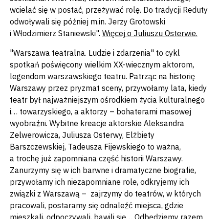
wcielać się w postać, przeżywać rolę. Do tradycji Reduty
odwoływali się później m.in. Jerzy Grotowski
i Włodzimierz Staniewski".
Więcej o Juliuszu Osterwie.
"Warszawa teatralna. Ludzie i zdarzenia" to cykl
spotkań poświęcony wielkim XX-wiecznym aktorom,
legendom warszawskiego teatru. Patrząc na historię
Warszawy przez pryzmat sceny, przywołamy lata, kiedy
teatr był najważniejszym ośrodkiem życia kulturalnego
i… towarzyskiego, a aktorzy – bohaterami masowej
wyobraźni. Wybitne kreacje aktorskie Aleksandra
Zelwerowicza, Juliusza Osterwy, Elżbiety
Barszczewskiej, Tadeusza Fijewskiego to ważna,
a trochę już zapomniana część historii Warszawy.
Zanurzymy się w ich barwne i dramatyczne biografie,
przywołamy ich niezapomniane role, odkryjemy ich
związki z Warszawą – zajrzymy do teatrów, w których
pracowali, postaramy się odnaleźć miejsca, gdzie
mieszkali, odpoczywali, bawili się… Odbędziemy razem