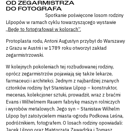
OD ZEGARMISTRZA
DO FOTOGRAFA
Spotkanie poświęcone losom rodziny
Lilpopów w ramach cyklu towarzyszącego wystawie
„Będę to fotografował w kolorach”.
Protoplasta rodu, Antoni Augustyn przybył do Warszawy
z Grazu w Austrii i w 1789 roku otworzył zakład
zegarmistrzowski.
W kolejnych pokoleniach tej rozbudowanej rodziny,
oprócz zegarmistrzów pojawiają się także lekarze,
farmaceuci i architekci. Jednym z najbardziej znanych
członków rodziny był Stanisław Lilpop – konstruktor,
mecenas, kolekcjoner sztuki, prowadził, wraz z braćmi
Evans i Wilhelmem Rauem fabrykę maszyn rolniczych
i wyrobów metalowych. Jego syn – Stanisław Wilhelm
Lilpop był założycielem miasta-ogrodu Podkowa Leśna,
podróżnikiem, fotografem. O losach rodziny opowiadali:
Jacek Lilpop oraz Małgorzata Zawadzka i Tomasz