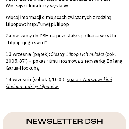
Wierzejski, kuratorzy wystawy.
Więcej informacji o miejscach związanych z rodziną
Lilpopów:
http://urwij.pl/lilpop
Zapraszamy do DSH na pozostałe spotkania w cyklu
„Lilpop i jego świat”:
13 września (piątek):
S
iostry Lilpop i ich miłości
(dok.,
2005, 87’) – pokaz filmu i rozmowa z reżyserką Bożeną
Garus-Hockubą
.
14 września (sobota), 10.00:
spacer
Warszawskimi
śladami rodziny Lilpopów.
NEWSLETTER DSH