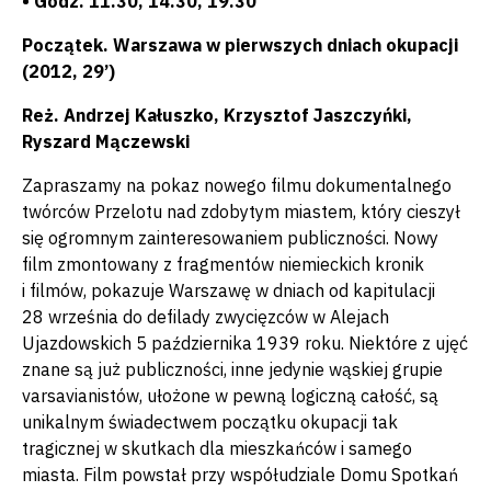
• Godz. 11.30, 14.30, 19.30
Początek. Warszawa w pierwszych dniach okupacji
(2012, 29’)
Reż. Andrzej Kałuszko, Krzysztof Jaszczyńki,
Ryszard Mączewski
Zapraszamy na pokaz nowego filmu dokumentalnego
twórców Przelotu nad zdobytym miastem, który cieszył
się ogromnym zainteresowaniem publiczności. Nowy
film zmontowany z fragmentów niemieckich kronik
i filmów, pokazuje Warszawę w dniach od kapitulacji
28 września do defilady zwycięzców w Alejach
Ujazdowskich 5 października 1939 roku. Niektóre z ujęć
znane są już publiczności, inne jedynie wąskiej grupie
varsavianistów, ułożone w pewną logiczną całość, są
unikalnym świadectwem początku okupacji tak
tragicznej w skutkach dla mieszkańców i samego
miasta. Film powstał przy współudziale Domu Spotkań