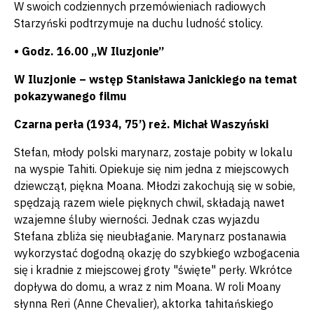
W swoich codziennych przemówieniach radiowych
Starzyński podtrzymuje na duchu ludność stolicy.
• Godz. 16.00 „W Iluzjonie”
W Iluzjonie – wstęp Stanisława Janickiego na temat
pokazywanego filmu
Czarna perła (1934, 75’) reż. Michał Waszyński
Stefan, młody polski marynarz, zostaje pobity w lokalu
na wyspie Tahiti. Opiekuje się nim jedna z miejscowych
dziewcząt, piękna Moana. Młodzi zakochują się w sobie,
spędzają razem wiele pięknych chwil, składają nawet
wzajemne śluby wierności. Jednak czas wyjazdu
Stefana zbliża się nieubłaganie. Marynarz postanawia
wykorzystać dogodną okazję do szybkiego wzbogacenia
się i kradnie z miejscowej groty "święte" perły. Wkrótce
dopływa do domu, a wraz z nim Moana. W roli Moany
słynna Reri (Anne Chevalier), aktorka tahitańskiego