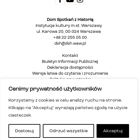
Dom Spotkań z Historią
Instytucja kultury m.st. Warszawy
ul. Karowa 20, 00-324 Warszawa
+48 22 255 05 00
dsh@dsh.waw.pl
Kontakt
Biuletyn Informacji Publicznej
Deklaracja dostępności
Wersja łatwa do czytania i zrozumienia
Polityka prywatności
Informacja dla osób głuchych i niesłyszących
Cenimy prywatność użytkowników
Mapa strony
Korzystamy z cookies w celu analizy ruchu na stronie.
Klikając na "Akceptuj" wyrażają państwo zgodę na użycie
ciasteczek.
Dostosuj
Odrzuć wszystkie
Akceptuj