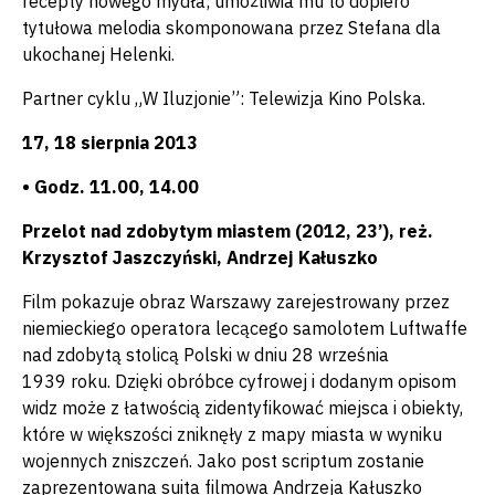
recepty nowego mydła; umożliwia mu to dopiero
tytułowa melodia skomponowana przez Stefana dla
ukochanej Helenki.
Partner cyklu „W Iluzjonie”: Telewizja Kino Polska.
17, 18 sierpnia 2013
• Godz. 11.00, 14.00
Przelot nad zdobytym miastem (2012, 23’), reż.
Krzysztof Jaszczyński, Andrzej Kałuszko
Film pokazuje obraz Warszawy zarejestrowany przez
niemieckiego operatora lecącego samolotem Luftwaffe
nad zdobytą stolicą Polski w dniu 28 września
1939 roku. Dzięki obróbce cyfrowej i dodanym opisom
widz może z łatwością zidentyfikować miejsca i obiekty,
które w większości zniknęły z mapy miasta w wyniku
wojennych zniszczeń. Jako post scriptum zostanie
zaprezentowana suita filmowa Andrzeja Kałuszko