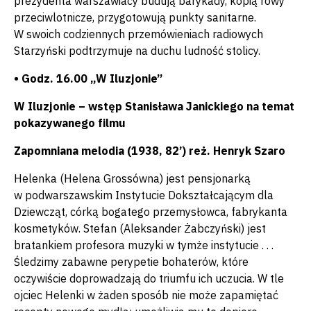
prezydenta warszawiacy budują barykady, kopią rowy
przeciwlotnicze, przygotowują punkty sanitarne.
W swoich codziennych przemówieniach radiowych
Starzyński podtrzymuje na duchu ludność stolicy.
• Godz. 16.00 „W Iluzjonie”
W Iluzjonie – wstęp Stanisława Janickiego na temat
pokazywanego filmu
Zapomniana melodia (1938, 82’) reż. Henryk Szaro
Helenka (Helena Grossówna) jest pensjonarką
w podwarszawskim Instytucie Dokształcającym dla
Dziewcząt, córką bogatego przemysłowca, fabrykanta
kosmetyków. Stefan (Aleksander Żabczyński) jest
bratankiem profesora muzyki w tymże instytucie . . .
Śledzimy zabawne perypetie bohaterów, które
oczywiście doprowadzają do triumfu ich uczucia. W tle
ojciec Helenki w żaden sposób nie może zapamiętać