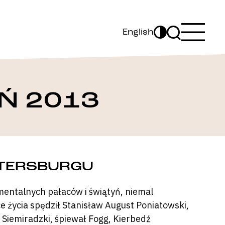
English
Ń 2013
ETERSBURGU
mentalnych pałaców i świątyń, niemal
ce życia spędził Stanisław August Poniatowski,
Siemiradzki, śpiewał Fogg, Kierbedź