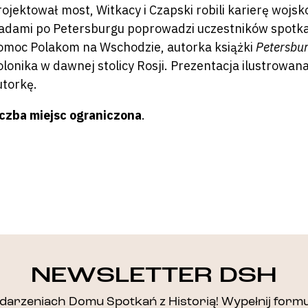
rojektował most, Witkacy i Czapski robili karierę wojsk
ladami po Petersburgu poprowadzi uczestników spotka
omoc Polakom na Wschodzie, autorka książki
Petersbur
olonika w dawnej stolicy Rosji. Prezentacja ilustrowa
utorkę.
iczba miejsc ograniczona
.
DZIĘKUJEMY!
NEWSLETTER DSH
arzeniach Domu Spotkań z Historią! Wypełnij formul