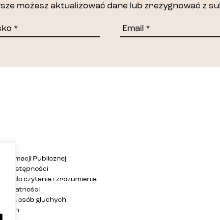
awsze możesz aktualizować dane lub zrezygnować z su
Informacji Publicznej
ja dostępności
twa do czytania i zrozumienia
 prywatności
ja dla osób głuchych
zących