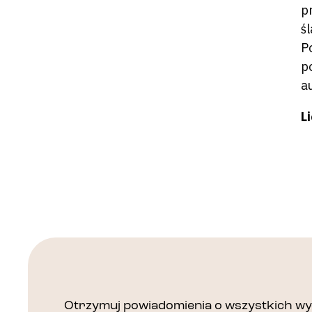
p
ś
P
p
a
L
Otrzymuj powiadomienia o wszystkich wyd