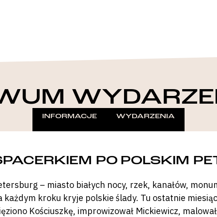
WUM WYDARZE
INFORMACJE
WYDARZENIA
SPACERKIEM PO POLSKIM P
etersburg – miasto białych nocy, rzek, kanałów, monu
a każdym kroku kryje polskie ślady. Tu ostatnie miesią
ięziono Kościuszkę, improwizował Mickiewicz, malował 