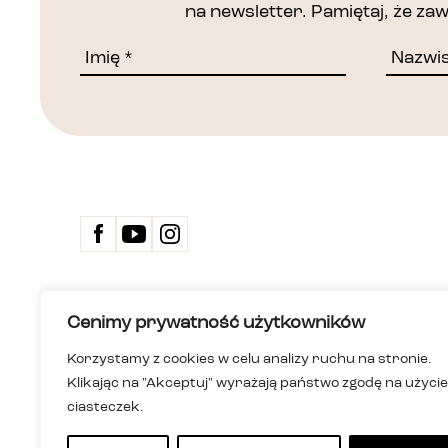
na newsletter. Pamiętaj, że z
Kontakt
Cenimy prywatność użytkowników
Biuletyn 
Deklarac
Korzystamy z cookies w celu analizy ruchu na stronie.
Dom Spotkań z Historią
Wersja ła
Klikając na "Akceptuj" wyrażają państwo zgodę na użycie
Instytucja kultury m.st. Warszawy
Polityka
ul. Karowa 20, 00-324 Warszawa
Informac
ciasteczek.
+48 22 255 05 00
i niesłys