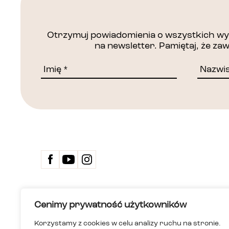
Otrzymuj powiadomienia o wszystkich wyd
na newsletter. Pamiętaj, że z
Kontakt
Cenimy prywatność użytkowników
Biuletyn 
Deklarac
Korzystamy z cookies w celu analizy ruchu na stronie.
Dom Spotkań z Historią
Wersja ła