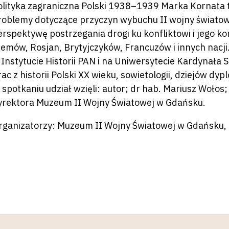
olityka zagraniczna Polski 1938–1939 Marka Kornata 
roblemy dotyczące przyczyn wybuchu II wojny światowej
erspektywę postrzegania drogi ku konfliktowi i jego ko
iemów, Rosjan, Brytyjczyków, Francuzów i innych nacji
 Instytucie Historii PAN i na Uniwersytecie Kardynała
rac z historii Polski XX wieku, sowietologii, dziejów 
 spotkaniu udział wzięli: autor; dr hab. Mariusz Wołos;
yrektora Muzeum II Wojny Światowej w Gdańsku.
rganizatorzy: Muzeum II Wojny Światowej w Gdańsku,