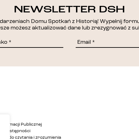
DZIĘKUJEMY!
NEWSLETTER DSH
arzeniach Domu Spotkań z Historią! Wypełnij formul
awsze możesz aktualizować dane lub zrezygnować z su
Informacji Publicznej
ja dostępności
twa do czytania i zrozumienia