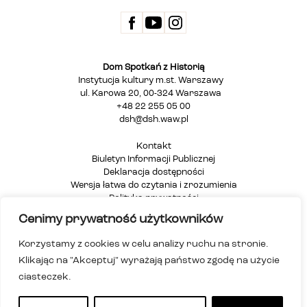
Dom Spotkań z Historią
Instytucja kultury m.st. Warszawy
ul. Karowa 20, 00-324 Warszawa
+48 22 255 05 00
dsh@dsh.waw.pl
Kontakt
Biuletyn Informacji Publicznej
Deklaracja dostępności
Wersja łatwa do czytania i zrozumienia
Polityka prywatności
Informacja dla osób głuchych i niesłyszących
Cenimy prywatność użytkowników
Mapa strony
Korzystamy z cookies w celu analizy ruchu na stronie.
Klikając na "Akceptuj" wyrażają państwo zgodę na użycie
ciasteczek.