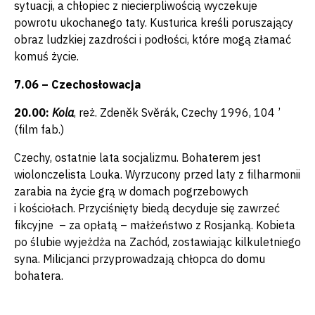
sytuacji, a chłopiec z niecierpliwością wyczekuje
powrotu ukochanego taty. Kusturica kreśli poruszający
obraz ludzkiej zazdrości i podłości, które mogą złamać
komuś życie.
7.06 – Czechosłowacja
20.00:
Kola
, reż. Zdeněk Svěrák, Czechy 1996, 104 ’
(film fab.)
Czechy, ostatnie lata socjalizmu. Bohaterem jest
wiolonczelista Louka. Wyrzucony przed laty z filharmonii
zarabia na życie grą w domach pogrzebowych
i kościołach. Przyciśnięty biedą decyduje się zawrzeć
fikcyjne – za opłatą – małżeństwo z Rosjanką. Kobieta
po ślubie wyjeżdża na Zachód, zostawiając kilkuletniego
syna. Milicjanci przyprowadzają chłopca do domu
bohatera.