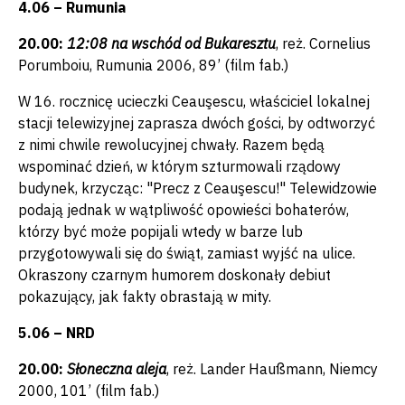
4.06 – Rumunia
20.00:
12:08 na wschód od Bukaresztu
, reż. Cornelius
Porumboiu, Rumunia 2006, 89’ (film fab.)
W 16. rocznicę ucieczki Ceauşescu, właściciel lokalnej
stacji telewizyjnej zaprasza dwóch gości, by odtworzyć
z nimi chwile rewolucyjnej chwały. Razem będą
wspominać dzień, w którym szturmowali rządowy
budynek, krzycząc: "Precz z Ceauşescu!" Telewidzowie
podają jednak w wątpliwość opowieści bohaterów,
którzy być może popijali wtedy w barze lub
przygotowywali się do świąt, zamiast wyjść na ulice.
Okraszony czarnym humorem doskonały debiut
pokazujący, jak fakty obrastają w mity.
5.06 – NRD
20.00:
Słoneczna aleja
, reż. Lander Haußmann, Niemcy
2000, 101’ (film fab.)