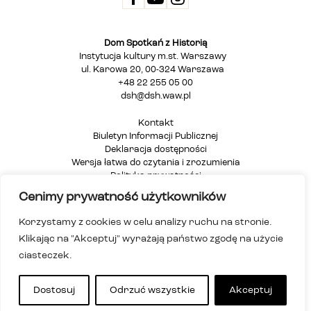
Dom Spotkań z Historią
Instytucja kultury m.st. Warszawy
ul. Karowa 20, 00-324 Warszawa
+48 22 255 05 00
dsh@dsh.waw.pl
Kontakt
Biuletyn Informacji Publicznej
Deklaracja dostępności
Wersja łatwa do czytania i zrozumienia
Polityka prywatności
Informacja dla osób głuchych i niesłyszących
Cenimy prywatność użytkowników
Mapa strony
Korzystamy z cookies w celu analizy ruchu na stronie.
Klikając na "Akceptuj" wyrażają państwo zgodę na użycie
ciasteczek.
Dostosuj
Odrzuć wszystkie
Akceptuj