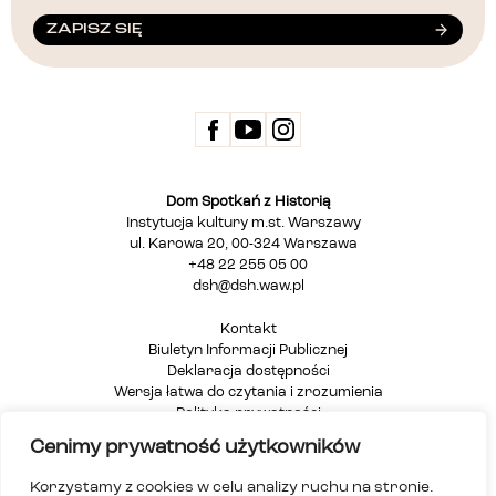
ZAPISZ SIĘ
Dom Spotkań z Historią
Instytucja kultury m.st. Warszawy
ul. Karowa 20, 00-324 Warszawa
+48 22 255 05 00
dsh@dsh.waw.pl
Kontakt
Biuletyn Informacji Publicznej
Deklaracja dostępności
Wersja łatwa do czytania i zrozumienia
Polityka prywatności
Informacja dla osób głuchych i niesłyszących
Cenimy prywatność użytkowników
Mapa strony
Korzystamy z cookies w celu analizy ruchu na stronie.