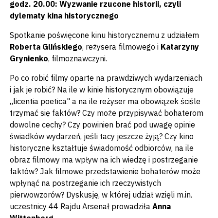
godz. 20.00: Wyzwanie rzucone historii, czyli
dylematy kina historycznego
Spotkanie poświęcone kinu historycznemu z udziałem
Roberta Glińskiego
, reżysera filmowego i
Katarzyny
Grynienko
, filmoznawczyni.
Po co robić filmy oparte na prawdziwych wydarzeniach
i jak je robić? Na ile w kinie historycznym obowiązuje
„licentia poetica" a na ile reżyser ma obowiązek ściśle
trzymać się faktów? Czy może przypisywać bohaterom
dowolne cechy? Czy powinien brać pod uwagę opinie
świadków wydarzeń, jeśli tacy jeszcze żyją? Czy kino
historyczne kształtuje świadomość odbiorców, na ile
obraz filmowy ma wpływ na ich wiedzę i postrzeganie
faktów? Jak filmowe przedstawienie bohaterów może
wpłynąć na postrzeganie ich rzeczywistych
pierwowzorów? Dyskusję, w której udział wzięli m.in.
uczestnicy 44 Rajdu Arsenał prowadziła
Anna