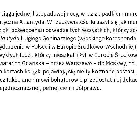
 ciągu jednej listopadowej nocy, wraz z upadkiem muru
ityczna Atlantyda. W rzeczywistości kruszył się jak mu
zięki poświęceniu i odwadze tych wszystkich, którzy z
tlantyda
Luigiego Geninazziego (włoskiego koresponden
ydarzenia w Polsce i w Europie Środkowo-Wschodniej) 
wykłych ludzi, którzy mieszkali i żyli w Europie Środk
wiata: od Gdańska – przez Warszawę – do Moskwy, od P
a kartach książki pojawiają się nie tylko znane postaci,
ecz także anonimowi bohaterowie przedostatniej dekad
iejednoznacznej, pełnej cieni i półprawd.