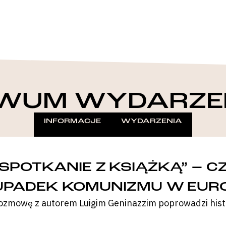
WUM WYDARZE
INFORMACJE
WYDARZENIA
„SPOTKANIE Z KSIĄŻKĄ” – 
UPADEK KOMUNIZMU W EURO
ozmowę z autorem Luigim Geninazzim poprowadzi hist