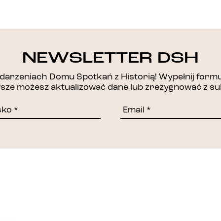
DZIĘKUJEMY!
NEWSLETTER DSH
arzeniach Domu Spotkań z Historią! Wypełnij formul
awsze możesz aktualizować dane lub zrezygnować z su