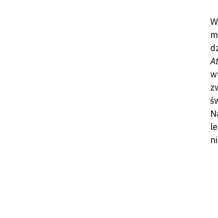
W
m
d
A
w
z
ś
N
l
n