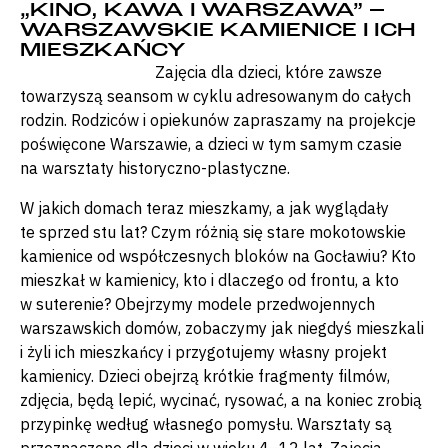
„KINO, KAWA I WARSZAWA” –
WARSZAWSKIE KAMIENICE I ICH
MIESZKAŃCY
Zajęcia dla dzieci, które zawsze
towarzyszą seansom w cyklu adresowanym do całych
rodzin. Rodziców i opiekunów zapraszamy na projekcje
poświęcone Warszawie, a dzieci w tym samym czasie
na warsztaty historyczno-plastyczne.
W jakich domach teraz mieszkamy, a jak wyglądały
te sprzed stu lat? Czym różnią się stare mokotowskie
kamienice od współczesnych bloków na Gocławiu? Kto
mieszkał w kamienicy, kto i dlaczego od frontu, a kto
w suterenie? Obejrzymy modele przedwojennych
warszawskich domów, zobaczymy jak niegdyś mieszkali
i żyli ich mieszkańcy i przygotujemy własny projekt
kamienicy. Dzieci obejrzą krótkie fragmenty filmów,
zdjęcia, będą lepić, wycinać, rysować, a na koniec zrobią
przypinkę według własnego pomysłu. Warsztaty są