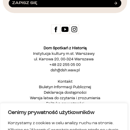
ZAPISZ SIĘ
Dom Spotkań z Historią
Instytucja kultury m.st. Warszawy
ul. Karowa 20, 00-324 Warszawa
+48 22 255 05 00
dsh@dsh.waw.pl
Kontakt
Biuletyn Informacji Publicznej
Deklaracja dostępności
Wersja łatwa do czytania i zrozumienia
Polityka prywatności
Informacja dla osób głuchych i niesłyszących
Cenimy prywatność użytkowników
Mapa strony
Korzystamy z cookies w celu analizy ruchu na stronie.