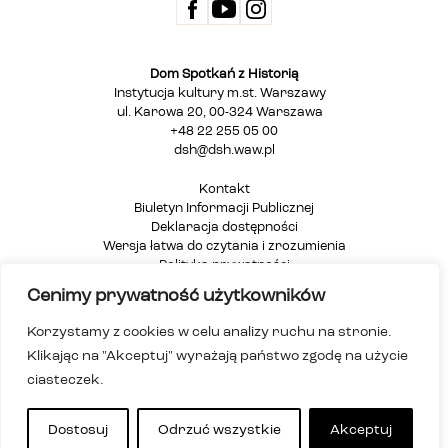
Dom Spotkań z Historią
Instytucja kultury m.st. Warszawy
ul. Karowa 20, 00-324 Warszawa
+48 22 255 05 00
dsh@dsh.waw.pl
Kontakt
Biuletyn Informacji Publicznej
Deklaracja dostępności
Wersja łatwa do czytania i zrozumienia
Polityka prywatności
Informacja dla osób głuchych i niesłyszących
Cenimy prywatność użytkowników
Mapa strony
Korzystamy z cookies w celu analizy ruchu na stronie.
Klikając na "Akceptuj" wyrażają państwo zgodę na użycie
ciasteczek.
Dostosuj
Odrzuć wszystkie
Akceptuj