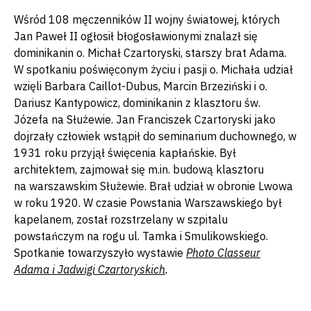
Wśród 108 męczenników II wojny światowej, których
Jan Paweł II ogłosił błogosławionymi znalazł się
dominikanin o. Michał Czartoryski, starszy brat Adama.
W spotkaniu poświęconym życiu i pasji o. Michała udział
wzięli Barbara Caillot-Dubus, Marcin Brzeziński i o.
Dariusz Kantypowicz, dominikanin z klasztoru św.
Józefa na Służewie. Jan Franciszek Czartoryski jako
dojrzały człowiek wstąpił do seminarium duchownego, w
1931 roku przyjął święcenia kapłańskie. Był
architektem, zajmował się m.in. budową klasztoru
na warszawskim Służewie. Brał udział w obronie Lwowa
w roku 1920. W czasie Powstania Warszawskiego był
kapelanem, został rozstrzelany w szpitalu
powstańczym na rogu ul. Tamka i Smulikowskiego.
Spotkanie towarzyszyło wystawie
Photo Classeur
Adama i Jadwigi Czartoryskich
.