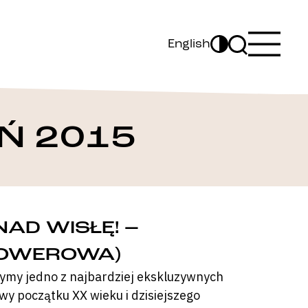
English
Ń 2015
NAD WISŁĘ! –
ROWEROWA)
zymy jedno z najbardziej ekskluzywnych
y początku XX wieku i dzisiejszego