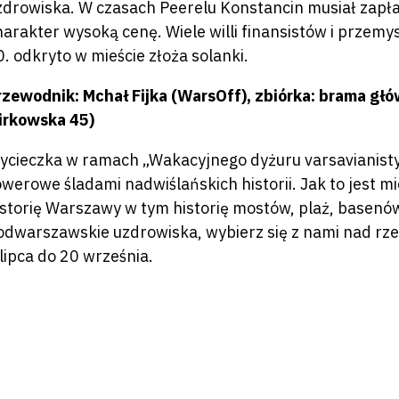
zdrowiska. W czasach Peerelu Konstancin musiał zapła
harakter wysoką cenę. Wiele willi finansistów i przemy
0. odkryto w mieście złoża solanki.
rzewodnik: Mchał Fijka (WarsOff), zbiórka: brama głó
irkowska 45)
ycieczka w ramach „Wakacyjnego dyżuru varsavianistyc
owerowe śladami nadwiślańskich historii. Jak to jest m
istorię Warszawy w tym historię mostów, plaż, basenó
odwarszawskie uzdrowiska, wybierz się z nami nad rzek
 lipca do 20 września.