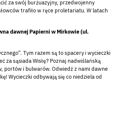
cić za swój burżuazyjny, przedwojenny
słowców trafiło w ręce proletariatu. W latach
wna dawnej Papierni w Mirkowie (ul.
znego”. Tym razem są to spacery i wycieczki
ieć za sąsiada Wisłę? Poznaj nadwiślańską
w, portów i bulwarów. Odwiedź z nami dawne
ę! Wycieczki odbywają się co niedziela od