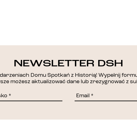
DZIĘKUJEMY!
NEWSLETTER DSH
arzeniach Domu Spotkań z Historią! Wypełnij formul
awsze możesz aktualizować dane lub zrezygnować z su