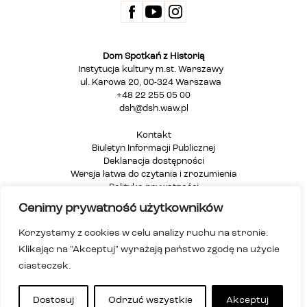
Dom Spotkań z Historią
Instytucja kultury m.st. Warszawy
ul. Karowa 20, 00-324 Warszawa
+48 22 255 05 00
dsh@dsh.waw.pl
Kontakt
Biuletyn Informacji Publicznej
Deklaracja dostępności
Wersja łatwa do czytania i zrozumienia
Polityka prywatności
Informacja dla osób głuchych i niesłyszących
Cenimy prywatność użytkowników
Mapa strony
Korzystamy z cookies w celu analizy ruchu na stronie.
Klikając na "Akceptuj" wyrażają państwo zgodę na użycie
ciasteczek.
Dostosuj
Odrzuć wszystkie
Akceptuj