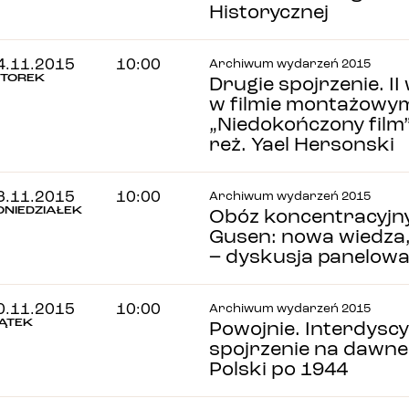
Historycznej
4.11.2015
10:00
Archiwum wydarzeń 2015
TOREK
Drugie spojrzenie. I
w filmie montażowy
„Niedokończony film” 
reż. Yael Hersonski
3.11.2015
10:00
Archiwum wydarzeń 2015
ONIEDZIAŁEK
Obóz koncentracyjn
Gusen: nowa wiedza
– dyskusja panelow
0.11.2015
10:00
Archiwum wydarzeń 2015
IĄTEK
Powojnie. Interdysc
spojrzenie na dawne 
Polski po 1944