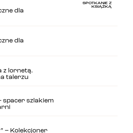
SPOTKANIE Z
KSIĄŻKĄ
zne dla
zne dla
z lornetą.
a talerzu
 – spacer szlakiem
arni
” – Kolekcjoner