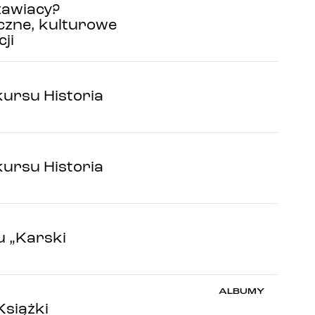
zawiacy?
czne, kulturowe
ji
nkursu Historia
nkursu Historia
u „Karski
ALBUMY
Książki