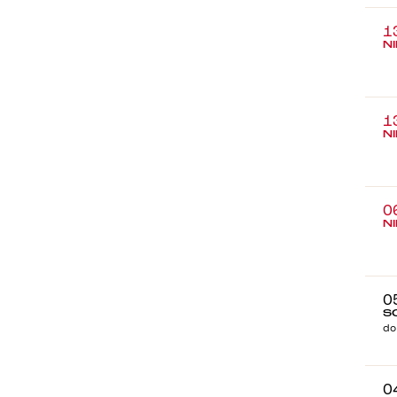
1
N
1
N
0
N
0
S
do
0