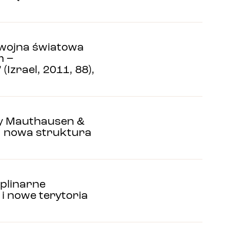
I wojna światowa
m –
(Izrael, 2011, 88),
y Mauthausen &
, nowa struktura
a
yplinarne
i nowe terytoria