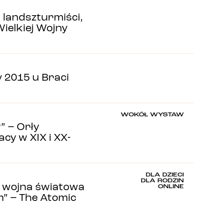
i, landszturmiści,
Wielkiej Wojny
 2015 u Braci
WOKÓŁ WYSTAW
” – Orły
cy w XIX i XX-
DLA DZIECI
DLA RODZIN
II wojna światowa
ONLINE
” – The Atomic