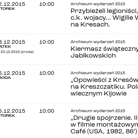
2.12.2015
10:00
Archiwum wydarzeń 2015
TOREK
Przybieżeli legioniśc
c.k. wojacy… Wigilie 
na Kresach.
8.12.2015
10:00
Archiwum wydarzeń 2015
IĄTEK
Kiermasz świąteczny
 23.12.2015 (środa)
Jabłkowskich
6.12.2015
10:00
Archiwum wydarzeń 2015
RODA
„Opowieści z Kresów
na Kreszczatiku. Pola
wiecznym Kijowie
5.12.2015
10:00
Archiwum wydarzeń 2015
TOREK
„Drugie spojrzenie. 
w filmie montażowym
Café (USA, 1982, 86’)