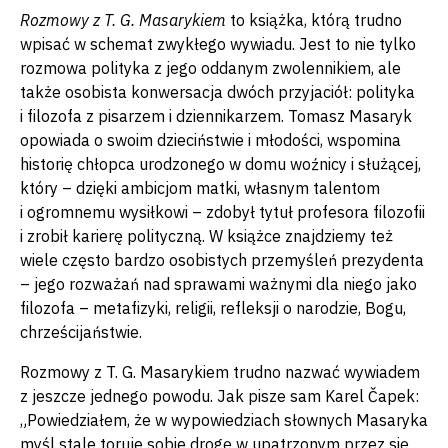
Rozmowy z T. G. Masarykiem
to książka, którą trudno
wpisać w schemat zwykłego wywiadu. Jest to nie tylko
rozmowa polityka z jego oddanym zwolennikiem, ale
także osobista konwersacja dwóch przyjaciół: polityka
i filozofa z pisarzem i dziennikarzem. Tomasz Masaryk
opowiada o swoim dzieciństwie i młodości, wspomina
historię chłopca urodzonego w domu woźnicy i służącej,
który – dzięki ambicjom matki, własnym talentom
i ogromnemu wysiłkowi – zdobył tytuł profesora filozofii
i zrobił karierę polityczną. W książce znajdziemy też
wiele często bardzo osobistych przemyśleń prezydenta
– jego rozważań nad sprawami ważnymi dla niego jako
filozofa – metafizyki, religii, refleksji o narodzie, Bogu,
chrześcijaństwie.
Rozmowy z T. G. Masarykiem trudno nazwać wywiadem
z jeszcze jednego powodu. Jak pisze sam Karel Čapek:
„Powiedziałem, że w wypowiedziach słownych Masaryka
myśl stale toruje sobie drogę w upatrzonym przez się