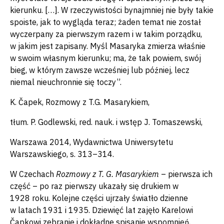
kierunku. […]. W rzeczywistości bynajmniej nie były takie
spoiste, jak to wygląda teraz; żaden temat nie został
wyczerpany za pierwszym razem i w takim porządku,
w jakim jest zapisany. Myśl Masaryka zmierza właśnie
w swoim własnym kierunku; ma, że tak powiem, swój
bieg, w którym zawsze wcześniej lub później, lecz
niemal nieuchronnie się toczy”.
K. Čapek, Rozmowy z T.G. Masarykiem,
tłum. P. Godlewski, red. nauk. i wstęp J. Tomaszewski,
Warszawa 2014, Wydawnictwa Uniwersytetu
Warszawskiego, s. 313–314.
W Czechach
Rozmowy z T. G. Masarykiem
– pierwsza ich
część – po raz pierwszy ukazały się drukiem w
1928 roku. Kolejne części ujrzały światło dzienne
w latach 1931 i 1935. Dziewięć lat zajęło Karelowi
Čapkowi zebranie i dokładne spisanie wspomnień,