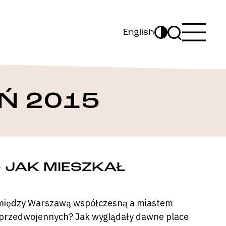
English
Ń 2015
– JAK MIESZKAŁ
 między Warszawą współczesną a miastem
ych przedwojennych? Jak wyglądały dawne place