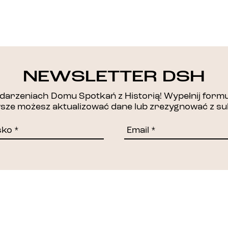
DZIĘKUJEMY!
NEWSLETTER DSH
arzeniach Domu Spotkań z Historią! Wypełnij formul
awsze możesz aktualizować dane lub zrezygnować z su