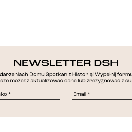
DZIĘKUJEMY!
NEWSLETTER DSH
arzeniach Domu Spotkań z Historią! Wypełnij formul
awsze możesz aktualizować dane lub zrezygnować z su