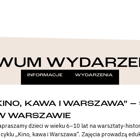
WUM WYDARZE
INFORMACJE
WYDARZENIA
KINO, KAWA I WARSZAWA” –
W WARSZAWIE
apraszamy dzieci w wieku 6–10 lat na warsztaty-hist
 cyklu „Kino, kawa i Warszawa”. Zajęcia prowadzą edu