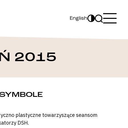
English
Ń 2015
 SYMBOLE
oryczno plastyczne towarzyszące seansom
katorzy DSH.