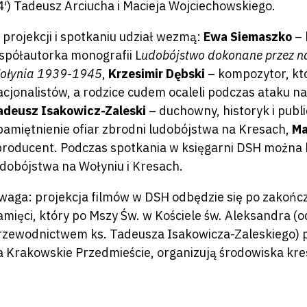
4′) Tadeusz Arciucha i Macieja Wojciechowskiego.
 projekcji i spotkaniu udział wezmą:
Ewa Siemaszko
– 
spółautorka monografii L
udobójstwo dokonane przez nac
ołynia 1939-1945
,
Krzesimir Dębski
– kompozytor, któ
acjonalistów, a rodzice cudem ocaleli podczas ataku na
adeusz Isakowicz-Zaleski
– duchowny, historyk i publi
pamiętnienie ofiar zbrodni ludobójstwa na Kresach,
Ma
 producent. Podczas spotkania w księgarni DSH można 
udobójstwa na Wołyniu i Kresach.
waga: projekcja filmów w DSH odbędzie się po zakońc
amięci, który po Mszy Św. w Kościele św. Aleksandra (
rzewodnictwem ks. Tadeusza Isakowicza-Zaleskiego) p
a Krakowskie Przedmieście, organizują środowiska kr