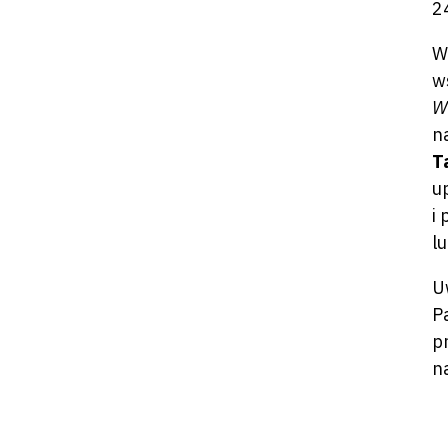
2
W
w
W
n
T
u
i
l
U
P
p
n