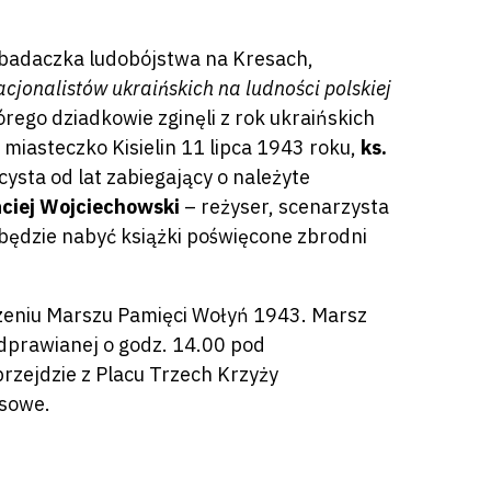
badaczka ludobójstwa na Kresach,
jonalistów ukraińskich na ludności polskiej
rego dziadkowie zginęli z rok ukraińskich
 miasteczko Kisielin 11 lipca 1943 roku,
ks.
cysta od lat zabiegający o należyte
ciej Wojciechowski
– reżyser, scenarzysta
będzie nabyć książki poświęcone zbrodni
zeniu Marszu Pamięci Wołyń 1943. Marsz
odprawianej o godz. 14.00 pod
rzejdzie z Placu Trzech Krzyży
esowe.