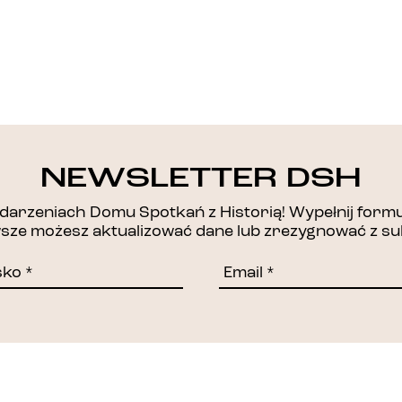
DZIĘKUJEMY!
NEWSLETTER DSH
arzeniach Domu Spotkań z Historią! Wypełnij formul
awsze możesz aktualizować dane lub zrezygnować z su