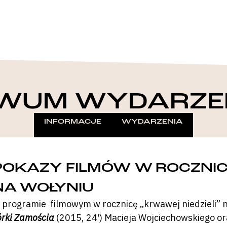
WUM WYDARZE
INFORMACJE
WYDARZENIA
POKAZY FILMÓW W ROCZNICĘ
NA WOŁYNIU
 programie filmowym w rocznicę „krwawej niedzieli” n
órki Zamościa
(2015, 24′) Macieja Wojciechowskiego o