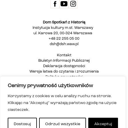
Dom Spotkań z Historią
Instytucja kultury m.st. Warszawy
ul. Karowa 20, 00-324 Warszawa
+48 22 255 05 00
dsh@dsh.waw.pl
Kontakt
Biuletyn Informacji Publicznej
Deklaracja dostępności
Wersja łatwa do czytania i zrozumienia
Polityka prywatności
Informacja dla osób głuchych i niesłyszących
Cenimy prywatność użytkowników
Mapa strony
Korzystamy z cookies w celu analizy ruchu na stronie.
Klikając na "Akceptuj" wyrażają państwo zgodę na użycie
ciasteczek.
Dostosuj
Odrzuć wszystkie
Akceptuj