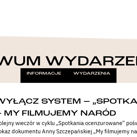
WUM WYDARZE
INFORMACJE
WYDARZENIA
WYŁĄCZ SYSTEM – „SPOTK
– MY FILMUJEMY NARÓD
olejny wieczór w cyklu „Spotkania ocenzurowane” pośw
okaz dokumentu Anny Szczepańskiej „My filmujemy nar