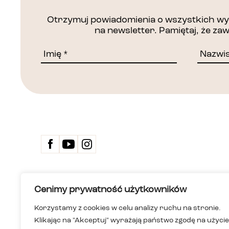
Otrzymuj powiadomienia o wszystkich wyd
na newsletter. Pamiętaj, że z
Kontakt
Cenimy prywatność użytkowników
Biuletyn 
Deklarac
Korzystamy z cookies w celu analizy ruchu na stronie.
Dom Spotkań z Historią
Wersja ła
Klikając na "Akceptuj" wyrażają państwo zgodę na użycie
Instytucja kultury m.st. Warszawy
Polityka