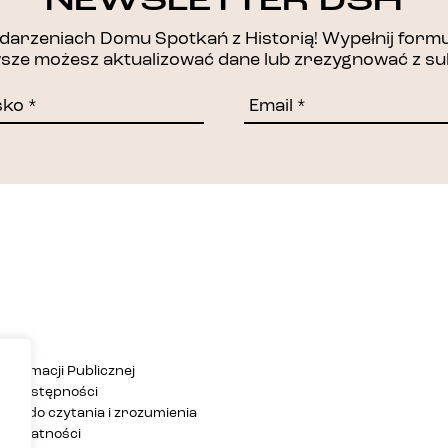
DZIĘKUJEMY!
NEWSLETTER DSH
arzeniach Domu Spotkań z Historią! Wypełnij formul
awsze możesz aktualizować dane lub zrezygnować z su
Informacji Publicznej
ja dostępności
twa do czytania i zrozumienia
 prywatności