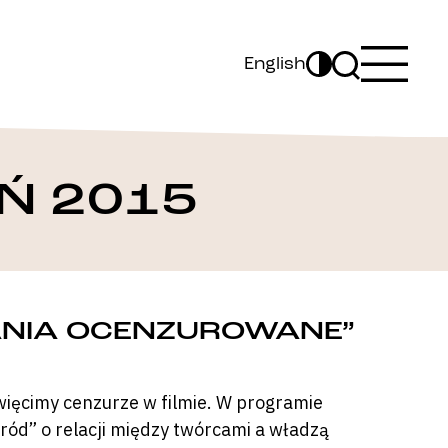
English
Ń 2015
ANIA OCENZUROWANE”
ięcimy cenzurze w filmie. W programie
ód” o relacji między twórcami a władzą