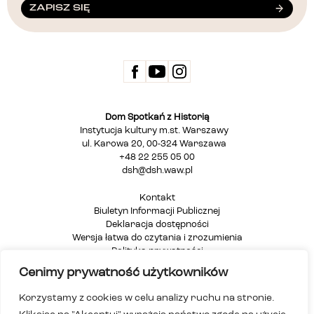
ZAPISZ SIĘ
Dom Spotkań z Historią
Instytucja kultury m.st. Warszawy
ul. Karowa 20, 00-324 Warszawa
+48 22 255 05 00
dsh@dsh.waw.pl
Kontakt
Biuletyn Informacji Publicznej
Deklaracja dostępności
Wersja łatwa do czytania i zrozumienia
Polityka prywatności
Informacja dla osób głuchych i niesłyszących
Cenimy prywatność użytkowników
Mapa strony
Korzystamy z cookies w celu analizy ruchu na stronie.