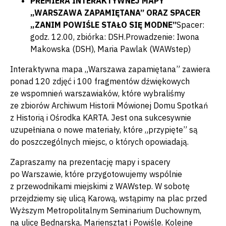
PREMIERA INTERAKTYWNEJ MAPY
„WARSZAWA ZAPAMIĘTANA” ORAZ SPACER
„ZANIM POWIŚLE STAŁO SIĘ MODNE”
Spacer:
godz. 12.00, zbiórka: DSH.Prowadzenie: Iwona
Makowska (DSH), Maria Pawlak (WAWstep)
Interaktywna mapa „Warszawa zapamiętana” zawiera
ponad 120 zdjęć i 100 fragmentów dźwiękowych
ze wspomnień warszawiaków, które wybraliśmy
ze zbiorów Archiwum Historii Mówionej Domu Spotkań
z Historią i Ośrodka KARTA. Jest ona sukcesywnie
uzupełniana o nowe materiały, które „przypięte” są
do poszczególnych miejsc, o których opowiadają.
Zapraszamy na prezentację mapy i spacery
po Warszawie, które przygotowujemy wspólnie
z przewodnikami miejskimi z WAWstep. W sobotę
przejdziemy się ulicą Karową, wstąpimy na plac przed
Wyższym Metropolitalnym Seminarium Duchownym,
na ulicę Bednarską, Mariensztat i Powiśle. Kolejne