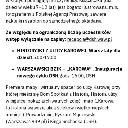
w których pomagają mu czytelnicy. Książeczka (dla
dzieci w wieku 7–12 lat), jest bogato ilustrowana, m.in.
fotografiami z Polskiej Agencji Prasowej, zawiera
naklejki i szablon do samodzielnego składania.
Ze względu na ograniczoną liczbę uczestników
wstęp wyłącznie na zapisy
:
recepcja@dsh.waw.pl
HISTORYJKI Z ULICY KAROWEJ. Warsztaty dla
dzieci
15.00-17.00
WARSZAWSKI BZIK – „KAROWA” . Inauguracja
nowego cyklu DSH.
godz. 16.00, DSH
Premiera mapy i wirtualny spacer po ulicy Karowej przy
której mieści się Dom Spotkań z Historią. Historia ulicy
w pigułce, pokaz archiwalnych zdjęć i map („Karowa
to historia wąwozu, ulica ścieków i wielkomiejskich
ambicji”). Prowadzenie: Ryszard Mączewski
(Warszawa1939.pl) i Kinga Sochacka (DSH).