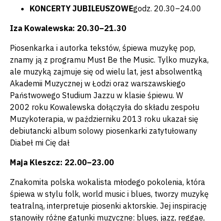
KONCERTY JUBILEUSZOWE
godz. 20.30–24.00
Iza Kowalewska: 20.30–21.30
Piosenkarka i autorka tekstów, śpiewa muzykę pop,
znamy ją z programu Must Be the Music. Tylko muzyka,
ale muzyką zajmuje się od wielu lat, jest absolwentką
Akademii Muzycznej w Łodzi oraz warszawskiego
Państwowego Studium Jazzu w klasie śpiewu. W
2002 roku Kowalewska dołączyła do składu zespołu
Muzykoterapia, w październiku 2013 roku ukazał się
debiutancki album solowy piosenkarki zatytułowany
Diabeł mi Cię dał
Maja Kleszcz: 22.00–23.00
Znakomita polska wokalista młodego pokolenia, która
śpiewa w stylu folk, world music i blues, tworzy muzykę
teatralną, interpretuje piosenki aktorskie. Jej inspirację
stanowiły różne gatunki muzyczne: blues, jazz, reggae,