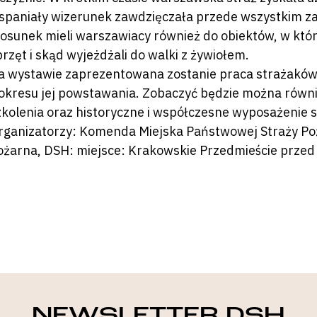
spaniały wizerunek zawdzięczała przede wszystkim zat
tosunek mieli warszawiacy również do obiektów, w któryc
przęt i skąd wyjeżdżali do walki z żywiołem.
a wystawie zaprezentowana zostanie praca strażaków z
 okresu jej powstawania. Zobaczyć będzie można równie
zkolenia oraz historyczne i współczesne wyposażenie s
rganizatorzy: Komenda Miejska Państwowej Straży Po
ożarna, DSH: miejsce: Krakowskie Przedmieście prze
NEWSLETTER DSH