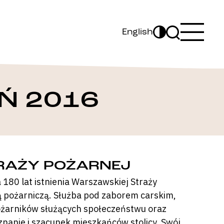
English
Ń 2016
RAŻY POŻARNEJ
180 lat istnienia Warszawskiej Straży
ą pożarniczą. Służba pod zaborem carskim,
pożarników służących społeczeństwu oraz
znanie i szacunek mieszkańców stolicy. Swój