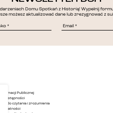
DZIĘKUJEMY!
arzeniach Domu Spotkań z Historią! Wypełnij formul
awsze możesz aktualizować dane lub zrezygnować z su
Informacji Publicznej
ja dostępności
twa do czytania i zrozumienia
 prywatności