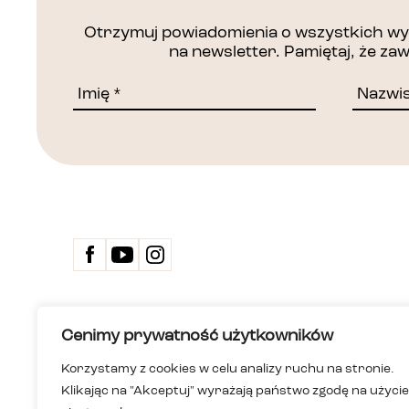
Otrzymuj powiadomienia o wszystkich wyd
na newsletter. Pamiętaj, że z
Kontakt
Cenimy prywatność użytkowników
Biuletyn 
Deklarac
Korzystamy z cookies w celu analizy ruchu na stronie.
Dom Spotkań z Historią
Wersja ła
Klikając na "Akceptuj" wyrażają państwo zgodę na użycie
Instytucja kultury m.st. Warszawy
Polityka