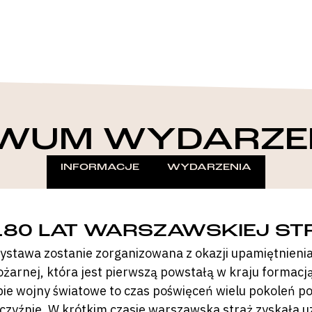
WUM WYDARZE
INFORMACJE
WYDARZENIA
180 LAT WARSZAWSKIEJ ST
ystawa zostanie zorganizowana z okazji upamiętnienia 
ożarnej, która jest pierwszą powstałą w kraju formacj
bie wojny światowe to czas poświęceń wielu pokoleń 
jczyźnie. W krótkim czasie warszawska straż zyskała u