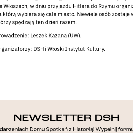
e Włoszech, w dniu przyjazdu Hitlera do Rzymu organi
a którą wybiera się całe miasto. Niewiele osób zostaje
tórzy spędzają ten dzień razem.
rowadzenie: Leszek Kazana (UW).
rganizatorzy: DSH i Włoski Instytut Kultury.
DZIĘKUJEMY!
NEWSLETTER DSH
arzeniach Domu Spotkań z Historią! Wypełnij formul