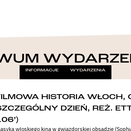
WUM WYDARZE
INFORMACJE
WYDARZENIA
FILMOWA HISTORIA WŁOCH, C
SZCZEGÓLNY DZIEŃ, REŻ. ET
06’)
lasyka włoskiego kina w gwiazdorskiej obsadzie (Sophia