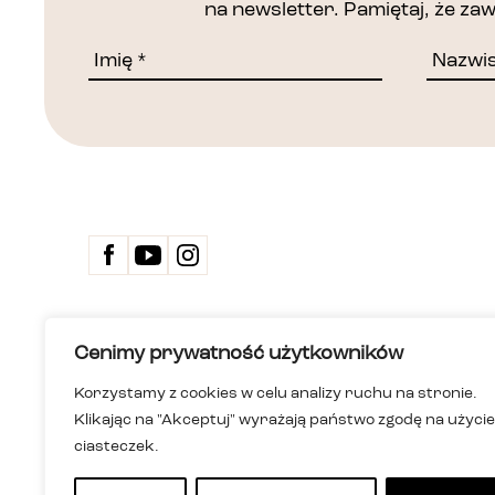
na newsletter. Pamiętaj, że z
Kontakt
Cenimy prywatność użytkowników
Biuletyn 
Deklarac
Korzystamy z cookies w celu analizy ruchu na stronie.
Dom Spotkań z Historią
Wersja ła
Klikając na "Akceptuj" wyrażają państwo zgodę na użycie
Instytucja kultury m.st. Warszawy
Polityka
ul. Karowa 20, 00-324 Warszawa
Informac
ciasteczek.
+48 22 255 05 00
i niesłys
dsh@dsh.waw.pl
Mapa st