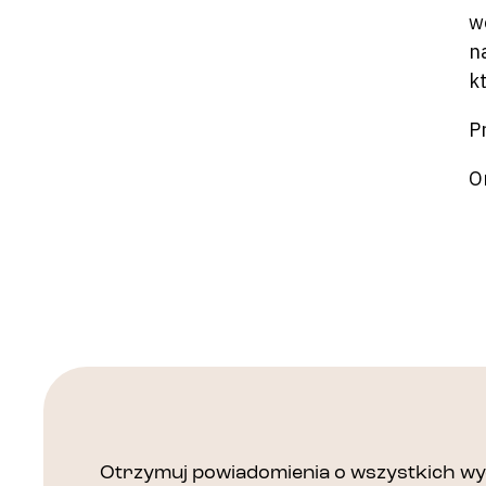
w
n
k
P
O
Otrzymuj powiadomienia o wszystkich wyd