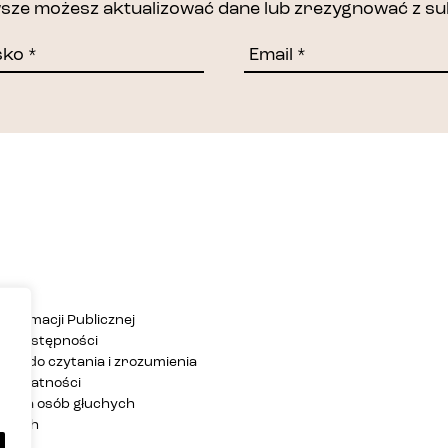
awsze możesz aktualizować dane lub zrezygnować z su
Informacji Publicznej
ja dostępności
twa do czytania i zrozumienia
 prywatności
ja dla osób głuchych
zących
rony