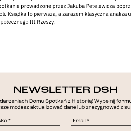
potkanie prowadzone przez Jakuba Petelewicza poprze
oli. Książka to pierwsza, a zarazem klasyczna analiza 
 społecznego III Rzeszy.
DZIĘKUJEMY!
NEWSLETTER DSH
arzeniach Domu Spotkań z Historią! Wypełnij formul
awsze możesz aktualizować dane lub zrezygnować z su