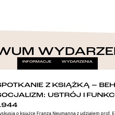
WUM WYDARZE
INFORMACJE
WYDARZENIA
SPOTKANIE Z KSIĄŻKĄ – B
SOCJALIZM: USTRÓJ I FUNK
1944
yskusja o książce Franza Neumanna z udziałem prof. Eu