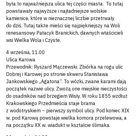
była to najważniejsza ulica tej części miasta. To tutaj
powstawały najwyższe i najładniejsze wolskie
kamienice, które w nieznacznej liczbie przetrwały
do dziś. Tutaj także mieści się najpiękniejszy na Woli
renesansowy Pałacyk Branickich, dawnych właścicieli
wsi Wielka Wola i Czyste.
4 września, 11.00
Ulica Karowa
Przewodnik: Ryszard Mączewski. Zbiórka na rogu ulic
Dobrej i Karowej po stronie skweru Stanisława
Jankowskiego „Agatona”. To wózki, zwane karami dają
początek nazwie ulicy. Zwożą one miejskie nieczystości
do osadników nad brzegiem Wisły. W roku 1855 wzdłuż
Krakowskiego Przedmieścia staje brama
z wodotryskiem – pierwszy symbol ulicy. Pod koniec XIX
w. pod Karową powstaje wielka komora przelewowa, a
na początku XX w. wiadukt w kształcie ślimaka.