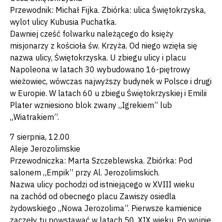
Przewodnik: Michał Fijka. Zbiórka: ulica Świętokrzyska,
wylot ulicy Kubusia Puchatka.
Dawniej cześć folwarku należącego do księży
misjonarzy z kościoła św. Krzyża. Od niego wzięła się
nazwa ulicy, Świętokrzyska. U zbiegu ulicy i placu
Napoleona w latach 30 wybudowano 16-piętrowy
wieżowiec, wówczas najwyższy budynek w Polsce i drugi
w Europie. W latach 60 u zbiegu Świętokrzyskiej i Emilii
Plater wzniesiono blok zwany „Igrekiem” lub
„Wiatrakiem”.
7 sierpnia, 12.00
Aleje Jerozolimskie
Przewodniczka: Marta Szczeblewska. Zbiórka: Pod
salonem „Empik” przy Al. Jerozolimskich.
Nazwa ulicy pochodzi od istniejącego w XVIII wieku
na zachód od obecnego placu Zawiszy osiedla
żydowskiego „Nowa Jerozolima”. Pierwsze kamienice
zaczęły tu powstawać w latach 50. XIX wieku. Po wojnie