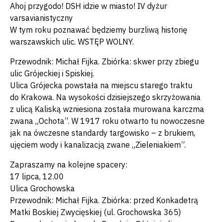
Ahoj przygodo! DSH idzie w miasto! IV dyżur
varsavianistyczny
W tym roku poznawać będziemy burzliwą historię
warszawskich ulic. WSTĘP WOLNY.
Przewodnik: Michał Fijka. Zbiórka: skwer przy zbiegu
ulic Grójeckiej i Spiskiej.
Ulica Grójecka powstała na miejscu starego traktu
do Krakowa. Na wysokości dzisiejszego skrzyżowania
z ulicą Kaliską wzniesiona została murowana karczma
zwana „Ochota”. W 1917 roku otwarto tu nowoczesne
jak na ówczesne standardy targowisko – z brukiem,
ujęciem wody i kanalizacją zwane „Zieleniakiem”.
Zapraszamy na kolejne spacery:
17 lipca, 12.00
Ulica Grochowska
Przewodnik: Michał Fijka. Zbiórka: przed Konkadetrą
Matki Boskiej Zwycięskiej (ul. Grochowska 365)