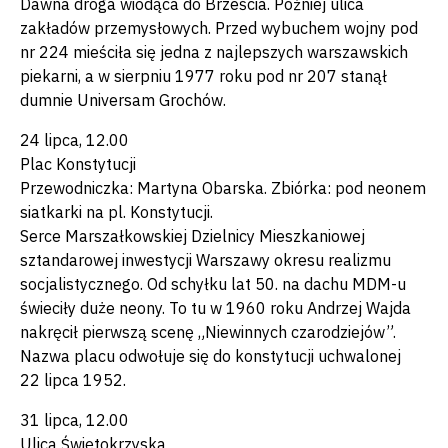
Dawna droga wiodąca do Brześcia. Później ulica
zakładów przemysłowych. Przed wybuchem wojny pod
nr 224 mieściła się jedna z najlepszych warszawskich
piekarni, a w sierpniu 1977 roku pod nr 207 stanął
dumnie Universam Grochów.
24 lipca, 12.00
Plac Konstytucji
Przewodniczka: Martyna Obarska. Zbiórka: pod neonem
siatkarki na pl. Konstytucji.
Serce Marszałkowskiej Dzielnicy Mieszkaniowej
sztandarowej inwestycji Warszawy okresu realizmu
socjalistycznego. Od schyłku lat 50. na dachu MDM-u
świeciły duże neony. To tu w 1960 roku Andrzej Wajda
nakręcił pierwszą scenę „Niewinnych czarodziejów”.
Nazwa placu odwołuje się do konstytucji uchwalonej
22 lipca 1952.
31 lipca, 12.00
Ulica Świętokrzyska