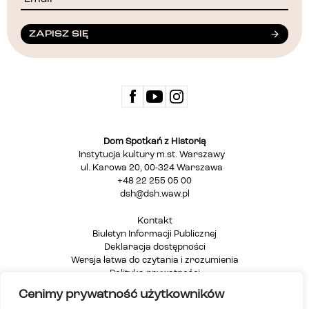
ZAPISZ SIĘ
Dom Spotkań z Historią
Instytucja kultury m.st. Warszawy
ul. Karowa 20, 00-324 Warszawa
+48 22 255 05 00
dsh@dsh.waw.pl
Kontakt
Biuletyn Informacji Publicznej
Deklaracja dostępności
Wersja łatwa do czytania i zrozumienia
Polityka prywatności
Informacja dla osób głuchych i niesłyszących
Cenimy prywatność użytkowników
Mapa strony