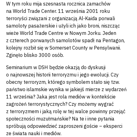
W tym roku mija szesnasta rocznica zamachów
na World Trade Center. 11 września 2001 roku
terroryści związani z organizacją Al-Kaida porwali
samoloty pasażerskie i użyli ich jako broni, niszcząc
wieże World Trade Centre w Nowym Jorku. Jeden
z czterech porwanych samolotów spadł na Pentagon,
kolejny rozbił się w Somerset County w Pensylwanii.
Zginęło blisko 3000 osób.
Seminarium w DSH będzie okazją do dyskusji
o najnowszej historii terroryzmu i jego ewolucji. Czy
obecny terroryzm, którego symbolem stało się tzw.
państwo islamskie wynika w jakiejś mierze z wydarzeń
11 września? Jaka jest rola mediów w kontekście
zagrożeń terrorystycznych? Czy możemy wygrać
z terroryzmem i jaką rolę w tej walce powinny przejąć
społeczności muzułmańskie? Na te i inne pytania
spróbują odpowiedzieć zaproszeni goście – eksperci
ze świata nauki i mediów.