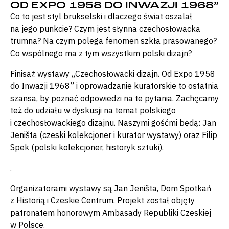
OD EXPO 1958 DO INWAZJI 1968”
Co to jest styl brukselski i dlaczego świat oszalał
na jego punkcie? Czym jest słynna czechosłowacka
trumna? Na czym polega fenomen szkła prasowanego?
Co wspólnego ma z tym wszystkim polski dizajn?
Finisaż wystawy „Czechosłowacki dizajn. Od Expo 1958
do Inwazji 1968” i oprowadzanie kuratorskie to ostatnia
szansa, by poznać odpowiedzi na te pytania. Zachęcamy
też do udziału w dyskusji na temat polskiego
i czechosłowackiego dizajnu. Naszymi gośćmi będą: Jan
Jeništa (czeski kolekcjoner i kurator wystawy) oraz Filip
Spek (polski kolekcjoner, historyk sztuki).
.
Organizatorami wystawy są Jan Jeništa, Dom Spotkań
z Historią i Czeskie Centrum. Projekt został objęty
patronatem honorowym Ambasady Republiki Czeskiej
w Polsce.