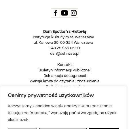
Dom Spotkań z Historią
Instytucja kultury m.st. Warszawy
ul. Karowa 20, 00-324 Warszawa
+48 22 255 05 00
dsh@dsh.waw.pl
Kontakt
Biuletyn Informacji Publicznej
Deklaracja dostępności
Wersja łatwa do czytania i zrozumienia
Polityka prywatności
Informacja dla osób głuchych i niesłyszących
Cenimy prywatność użytkowników
Mapa strony
Korzystamy z cookies w celu analizy ruchu na stronie.
Klikając na "Akceptuj" wyrażają państwo zgodę na użycie
ciasteczek.