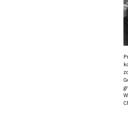
P
k
z
G
gr
W
C