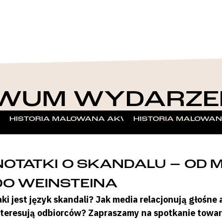
WUM WYDARZE
 – W STULECIE ZWYCIĘSKIEGO POWSTANIA 1918–1
HISTORIA MALOWANA AKWARELĄ – WARSZTATY 
HISTORIA MALOWAN
NOTATKI O SKANDALU – OD
DO WEINSTEINA
aki jest język skandali? Jak media relacjonują głośn
nteresują odbiorców? Zapraszamy na spotkanie tow