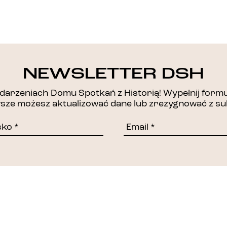
DZIĘKUJEMY!
NEWSLETTER DSH
arzeniach Domu Spotkań z Historią! Wypełnij formul
awsze możesz aktualizować dane lub zrezygnować z su