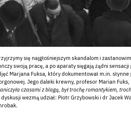
rzyjrzymy się najgłośniejszym skandalom i zastanowi
ończy swoją pracę, a po aparaty sięgają żądni sensacj
djęć Marjana Fuksa, który dokumentował m.in. słynne
orgonowej. Jego daleki krewny, profesor Marian Fuks
aniczyła czasami z blagą, był trochę romantykiem, trochę
 dyskusji wezmą udział: Piotr Grzybowski i dr Jacek W
hrobak.