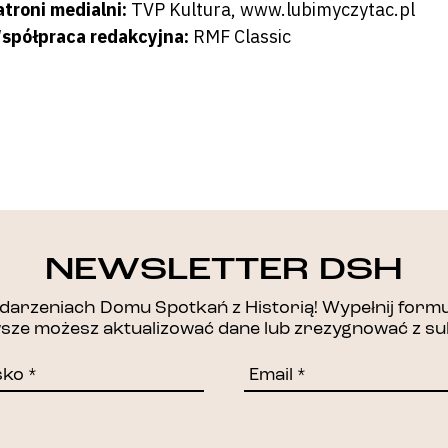
atroni medialni:
TVP Kultura, www.lubimyczytac.pl
spółpraca redakcyjna
:
RMF Classic
DZIĘKUJEMY!
NEWSLETTER DSH
arzeniach Domu Spotkań z Historią! Wypełnij formul
awsze możesz aktualizować dane lub zrezygnować z su