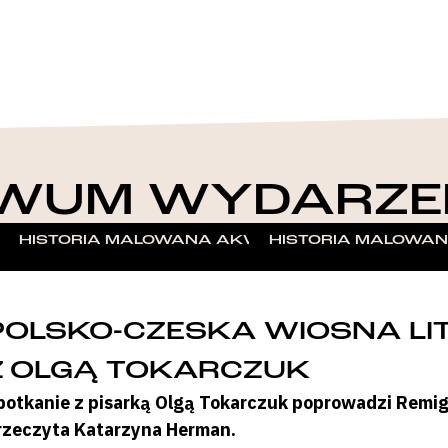
WUM WYDARZE
 – W STULECIE ZWYCIĘSKIEGO POWSTANIA 1918–1
HISTORIA MALOWANA AKWARELĄ – WARSZTATY 
HISTORIA MALOWAN
POLSKO-CZESKA WIOSNA LI
Z OLGĄ TOKARCZUK
potkanie z pisarką Olgą Tokarczuk poprowadzi Remigi
rzeczyta Katarzyna Herman.