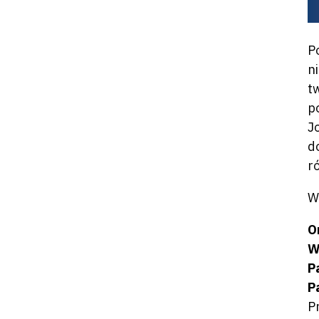
P
n
t
p
J
d
r
W
O
W
P
P
P