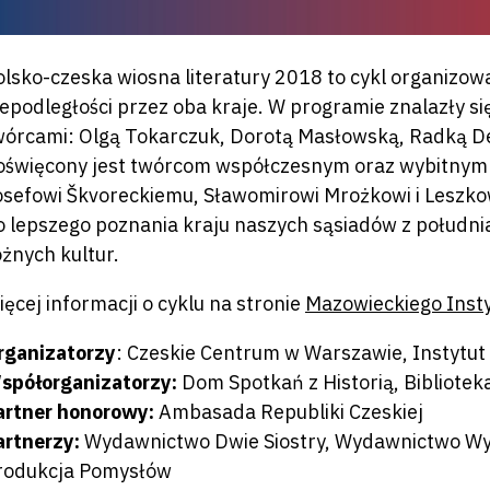
olsko-czeska wiosna literatury 2018 to cykl organizowa
iepodległości przez oba kraje. W programie znalazły si
wórcami: Olgą Tokarczuk, Dorotą Masłowską, Radką D
oświęcony jest twórcom współczesnym oraz wybitnym o
osefowi Škvoreckiemu, Sławomirowi Mrożkowi i Leszko
o lepszego poznania kraju naszych sąsiadów z południa
óżnych kultur.
ięcej informacji o cyklu na stronie
Mazowieckiego Insty
rganizatorzy
: Czeskie Centrum w Warszawie, Instytut 
spółorganizatorzy:
Dom Spotkań z Historią, Bibliotek
artner honorowy:
Ambasada Republiki Czeskiej
artnerzy:
Wydawnictwo Dwie Siostry, Wydawnictwo W
rodukcja Pomysłów