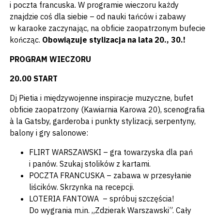
i poczta francuska. W programie wieczoru każdy
znajdzie coś dla siebie – od nauki tańców i zabawy
w karaoke zaczynając, na obficie zaopatrzonym bufecie
kończąc.
Obowiązuje stylizacja na lata 20., 30.!
PROGRAM WIECZORU
20.00 START
Dj Pietia i międzywojenne inspiracje muzyczne, bufet
obficie zaopatrzony (Kawiarnia Karowa 20), scenografia
à la Gatsby, garderoba i punkty stylizacji, serpentyny,
balony i gry salonowe:
FLIRT WARSZAWSKI – gra towarzyska dla pań
i panów. Szukaj stolików z kartami.
POCZTA FRANCUSKA – zabawa w przesyłanie
liścików. Skrzynka na recepcji.
LOTERIA FANTOWA – spróbuj szczęścia!
Do wygrania m.in. „Zdzierak Warszawski”. Cały