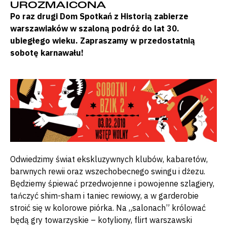
UROZMAICONA
Po raz drugi Dom Spotkań z Historią zabierze
warszawiaków w szaloną podróż do lat 30.
ubiegłego wieku. Zapraszamy w przedostatnią
sobotę karnawału!
Odwiedzimy świat ekskluzywnych klubów, kabaretów,
barwnych rewii oraz wszechobecnego swingu i dżezu.
Będziemy śpiewać przedwojenne i powojenne szlagiery,
tańczyć shim-sham i taniec rewiowy, a w garderobie
stroić się w kolorowe piórka. Na „salonach” królować
będą gry towarzyskie
– kotyliony, flirt warszawski