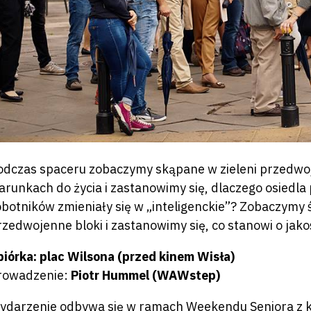
odczas spaceru zobaczymy skąpane w zieleni przedwo
arunkach do życia i zastanowimy się, dlaczego osiedl
obotników zmieniały się w „inteligenckie”? Zobaczymy 
rzedwojenne bloki i zastanowimy się, co stanowi o jakoś
biórka:
plac Wilsona (przed kinem Wisła)
rowadzenie:
Piotr Hummel (WAWstep)
ydarzenie odbywa się w ramach Weekendu Seniora z k