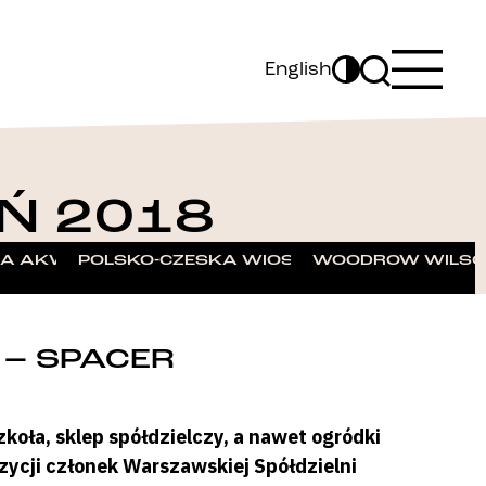
English
Ń 2018
919 ROKU
MALARSKIE DLA DZIECI
A AKWARELĄ – WARSZTATY MALARSKIE DLA DZIEC
POLSKO-CZESKA WIOSNA LITERATURY – RA
WOODROW WILSON
 – SPACER
zkoła, sklep spółdzielczy, a nawet ogródki
ycji członek Warszawskiej Spółdzielni