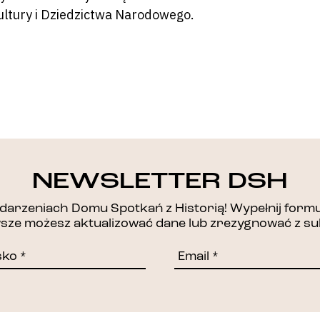
ultury i Dziedzictwa Narodowego.
DZIĘKUJEMY!
NEWSLETTER DSH
arzeniach Domu Spotkań z Historią! Wypełnij formul
awsze możesz aktualizować dane lub zrezygnować z su