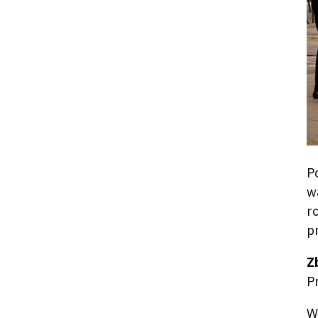
P
w
r
p
Z
P
W