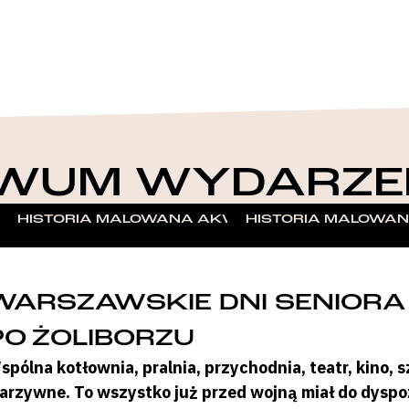
WUM WYDARZE
 – W STULECIE ZWYCIĘSKIEGO POWSTANIA 1918–1
HISTORIA MALOWANA AKWARELĄ – WARSZTATY 
HISTORIA MALOWAN
WARSZAWSKIE DNI SENIORA
PO ŻOLIBORZU
spólna kotłownia, pralnia, przychodnia, teatr, kino, s
arzywne. To wszystko już przed wojną miał do dyspoz