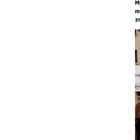
M
m
z